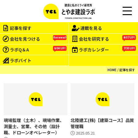
M
EN
記事を探す
連載を見る
U
会社を見つける
会社を研究する
Renewal!
8/07 UP!
ラボQ＆A
ラボカレンダー
6/04 UP!
7/30 UP!
ラボバイト
HOME
記事を探す
現場監理（土木）、現場作業、
北陸建工(株)【建築コース】品質
測量士、営業、その他（設計
管理職
職、ドローンオペレーター）
2025.05.21