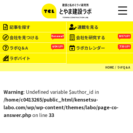
M
EN
記事を探す
連載を見る
U
会社を見つける
会社を研究する
Renewal!
8/07 UP!
ラボQ＆A
ラボカレンダー
6/04 UP!
7/30 UP!
ラボバイト
HOME
ラボQ＆A
Warning
: Undefined variable $author_id in
/home/c0413265/public_html/kensetsu-
labo.com/wp/wp-content/themes/labo/page-co-
answer.php
on line
33