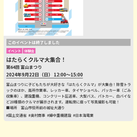
このイベントは終了しました
イベント
体験会
はたらくクルマ大集合！
第64回 富山まつり
2024年9月22日（日） 12:00～15:00
富山まつりに子どもたちが大好きな「はたらくクルマ」が大集合！除雪トラ
ックのほか、高所作業車、レッカー車、タイヤショベル、パッカー車（ごみ
収集車）、建設重機、コンクリート圧送車、大型バス、パトカー、白バイな
ど20種類のクルマが展示されます。運転席に座って写真撮影も可能！
■場所 富山市役所前の城址大通り
#国土交通省
#奥村商事
#婦中重機建設
#日本海電業