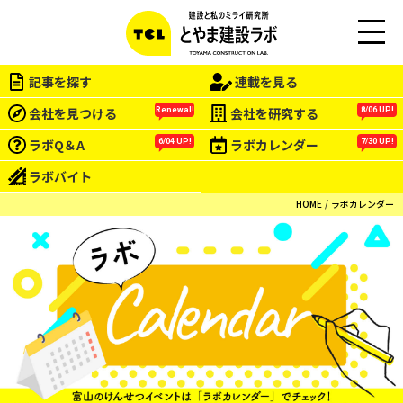
M
EN
記事を探す
連載を見る
U
会社を見つける
会社を研究する
Renewal!
8/06 UP!
ラボQ＆A
ラボカレンダー
6/04 UP!
7/30 UP!
ラボバイト
HOME
ラボカレンダー