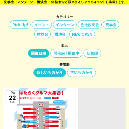
カテゴリー
Pick Up!
イベント
インターン
会社説明会
見学会
体験会
講演会
NEW OPEN
表示
開催日順
開催前 / 開催中
新着順
表示順
新しいものから
古いものから
9
月
22
SUN