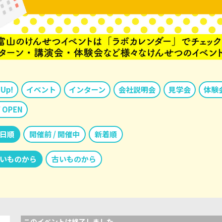
 Up!
イベント
インターン
会社説明会
見学会
体験
 OPEN
日順
開催前 / 開催中
新着順
いものから
古いものから
このイベントは終了しました