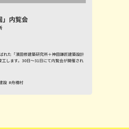
園」内覧会
所
ばれた「濱田修建築研究所＋神田謙匠建築設計
竣工します。30日〜31日にて内覧会が開催され
建設
#舟橋村