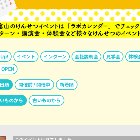
 Up!
イベント
インターン
会社説明会
見学会
体験
 OPEN
日順
開催前 / 開催中
新着順
いものから
古いものから
このイベントは終了しました