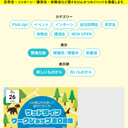
カテゴリー
Pick Up!
イベント
インターン
会社説明会
見学会
体験会
講演会
NEW OPEN
表示
開催日順
開催前 / 開催中
新着順
表示順
新しいものから
古いものから
8
月
26
SAT