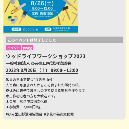
このイベントは終了しました
イベント
体験会
ウッドライフワークショップ2023
一般社団法人 ひみ里山杉活用協議会
2023年8月26日（土） 09:00～12:00
氷見の里山で育つ“ひみ里山杉”
人と森にも恵まれたからこそ育まれた稀代の杉。
夏休みに親子で暮らしの中で使える家具を作ります。
木工作初心者の方も大歓迎です。
🌲会場 氷見市芸術文化館
🌲参加費 2,000円/組
#ひみ里山杉活用協議会
#氷見市芸術文化館