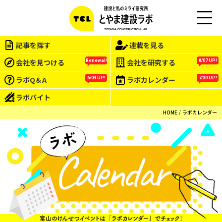
M
EN
記事を探す
連載を見る
U
会社を見つける
会社を研究する
Renewal!
8/07 UP!
ラボQ＆A
ラボカレンダー
6/04 UP!
7/30 UP!
ラボバイト
HOME
ラボカレンダー