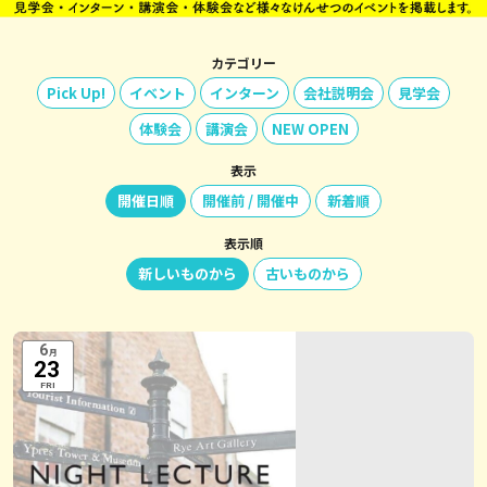
カテゴリー
Pick Up!
イベント
インターン
会社説明会
見学会
体験会
講演会
NEW OPEN
表示
開催日順
開催前 / 開催中
新着順
表示順
新しいものから
古いものから
6
月
23
FRI