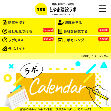
M
EN
記事を探す
連載を見る
U
会社を見つける
会社を研究する
Renewal!
8/06 UP!
ラボQ＆A
ラボカレンダー
6/04 UP!
7/30 UP!
ラボバイト
HOME
ラボカレンダー