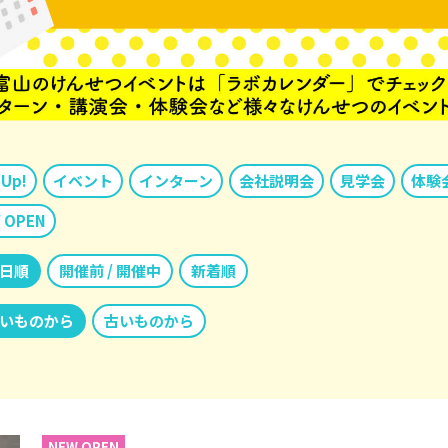
 Up!
イベント
インターン
会社説明会
見学会
体験
 OPEN
日順
開催前 / 開催中
新着順
いものから
古いものから
NEW OPEN