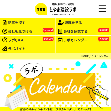
M
EN
記事を探す
連載を見る
U
会社を見つける
会社を研究する
Renewal!
8/07 UP!
ラボQ＆A
ラボカレンダー
6/04 UP!
7/30 UP!
ラボバイト
HOME
ラボカレンダー