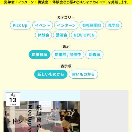
カテゴリー
Pick Up!
イベント
インターン
会社説明会
見学会
体験会
講演会
NEW OPEN
表示
開催日順
開催前 / 開催中
新着順
表示順
新しいものから
古いものから
4
月
13
THU