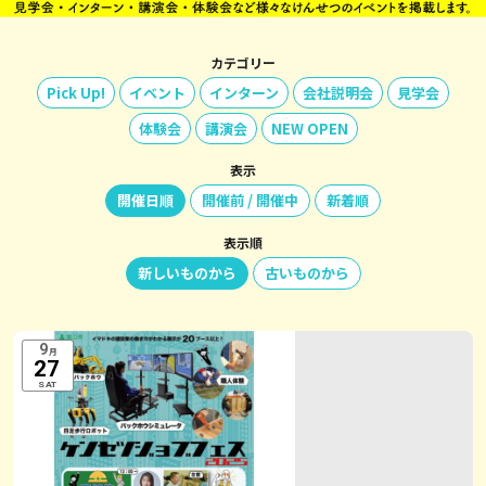
カテゴリー
Pick Up!
イベント
インターン
会社説明会
見学会
体験会
講演会
NEW OPEN
表示
開催日順
開催前 / 開催中
新着順
表示順
新しいものから
古いものから
9
月
27
SAT