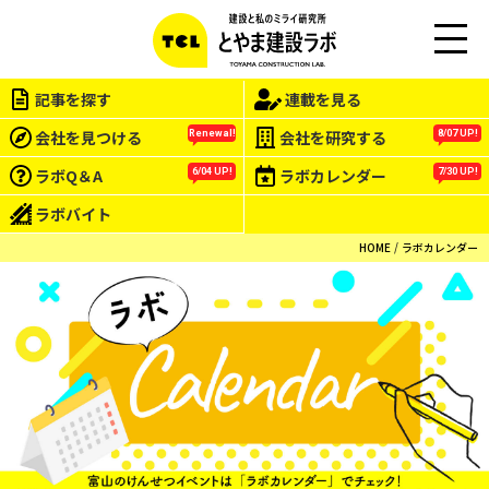
M
EN
記事を探す
連載を見る
U
会社を見つける
会社を研究する
Renewal!
8/07 UP!
ラボQ＆A
ラボカレンダー
6/04 UP!
7/30 UP!
ラボバイト
HOME
ラボカレンダー