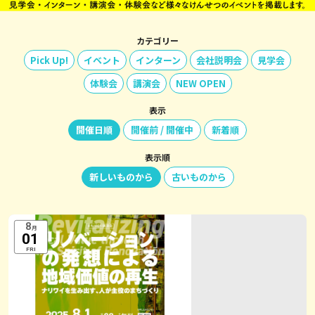
カテゴリー
Pick Up!
イベント
インターン
会社説明会
見学会
体験会
講演会
NEW OPEN
表示
開催日順
開催前 / 開催中
新着順
表示順
新しいものから
古いものから
8
月
01
FRI