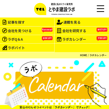
M
EN
記事を探す
連載を見る
U
会社を見つける
会社を研究する
Renewal!
8/07 UP!
ラボQ＆A
ラボカレンダー
6/04 UP!
7/30 UP!
ラボバイト
HOME
ラボカレンダー