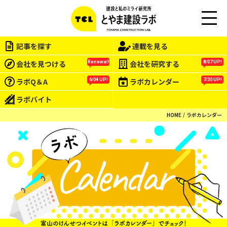
M
EN
記事を探す
連載を見る
U
会社を見つける
会社を研究する
Renewal!
8/07 UP!
ラボQ＆A
ラボカレンダー
6/04 UP!
7/30 UP!
ラボバイト
HOME
ラボカレンダー