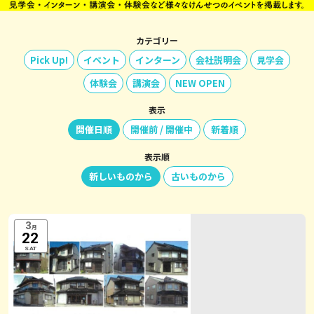
カテゴリー
Pick Up!
イベント
インターン
会社説明会
見学会
体験会
講演会
NEW OPEN
表示
開催日順
開催前 / 開催中
新着順
表示順
新しいものから
古いものから
3
月
22
SAT