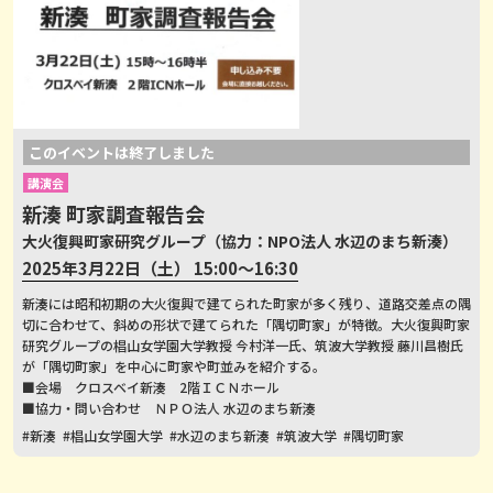
このイベントは終了しました
講演会
新湊 町家調査報告会
大火復興町家研究グループ（協力：NPO法人 水辺のまち新湊）
2025年3月22日（土） 15:00～16:30
新湊には昭和初期の大火復興で建てられた町家が多く残り、道路交差点の隅
切に合わせて、斜めの形状で建てられた「隅切町家」が特徴。大火復興町家
研究グループの椙山女学園大学教授 今村洋一氏、筑波大学教授 藤川昌樹氏
が「隅切町家」を中心に町家や町並みを紹介する。
■会場 クロスベイ新湊 2階ＩＣＮホール
■協力・問い合わせ ＮＰＯ法人 水辺のまち新湊
#新湊
#椙山女学園大学
#水辺のまち新湊
#筑波大学
#隅切町家