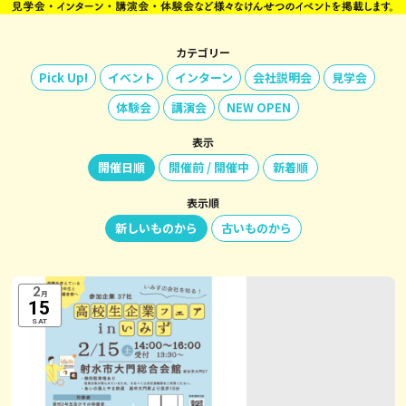
カテゴリー
Pick Up!
イベント
インターン
会社説明会
見学会
体験会
講演会
NEW OPEN
表示
開催日順
開催前 / 開催中
新着順
表示順
新しいものから
古いものから
2
月
15
SAT