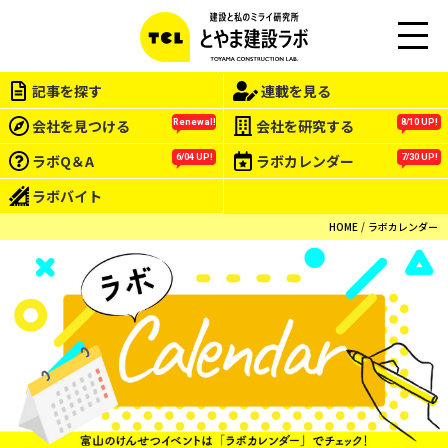
M
EN
記事を探す
連載を見る
U
会社を見つける
会社を研究する
Renewal!
8/10 UP!
ラボQ＆A
ラボカレンダー
6/04 UP!
7/30 UP!
ラボバイト
HOME
ラボカレンダー