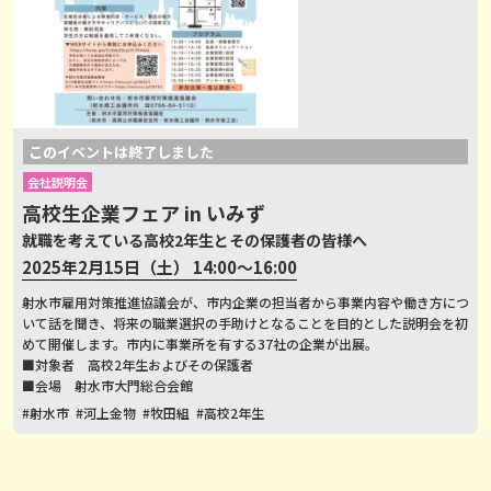
このイベントは終了しました
会社説明会
高校生企業フェア in いみず
就職を考えている高校2年生とその保護者の皆様へ
2025年2月15日（土） 14:00～16:00
射水市雇用対策推進協議会が、市内企業の担当者から事業内容や働き方につ
いて話を聞き、将来の職業選択の手助けとなることを目的とした説明会を初
めて開催します。市内に事業所を有する37社の企業が出展。
■対象者 高校2年生およびその保護者
■会場 射水市大門総合会館
#射水市
#河上金物
#牧田組
#高校2年生