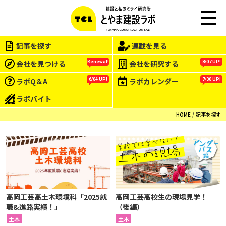
M
EN
記事を探す
連載を見る
U
会社を見つける
会社を研究する
Renewal!
8/07 UP!
ラボQ＆A
ラボカレンダー
6/04 UP!
7/30 UP!
ラボバイト
HOME
記事を探す
高岡工芸高土木環境科「2025就
高岡工芸高校生の現場見学！
職&進路実績！」
（後編）
土木
土木