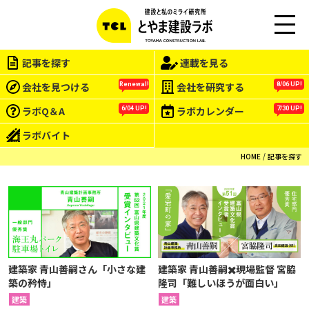
M
EN
記事を探す
連載を見る
U
会社を見つける
会社を研究する
Renewal!
8/06 UP!
ラボQ＆A
ラボカレンダー
6/04 UP!
7/30 UP!
ラボバイト
HOME
記事を探す
建築家 青山善嗣さん「小さな建
建築家 青山善嗣✖️現場監督 宮脇
築の矜恃」
隆司「難しいほうが面白い」
建築
建築