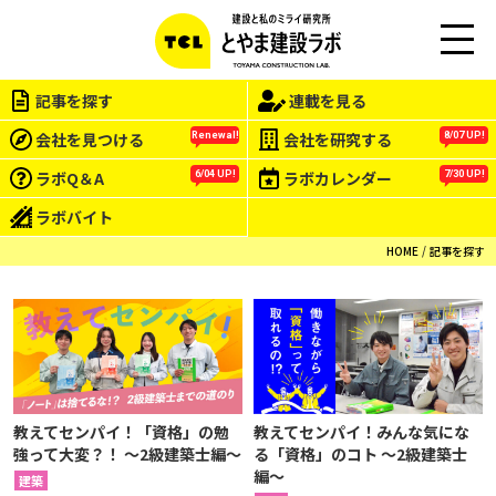
M
EN
記事を探す
連載を見る
U
会社を見つける
会社を研究する
Renewal!
8/07 UP!
ラボQ＆A
ラボカレンダー
6/04 UP!
7/30 UP!
ラボバイト
HOME
記事を探す
教えてセンパイ！「資格」の勉
教えてセンパイ！みんな気にな
強って大変？！ 〜2級建築士編〜
る「資格」のコト 〜2級建築士
編〜
建築