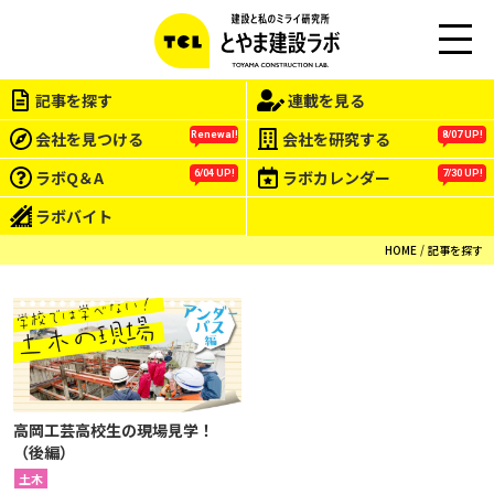
M
EN
記事を探す
連載を見る
U
会社を見つける
会社を研究する
Renewal!
8/07 UP!
ラボQ＆A
ラボカレンダー
6/04 UP!
7/30 UP!
ラボバイト
HOME
記事を探す
高岡工芸高校生の現場見学！
（後編）
土木