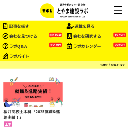
M
EN
記事を探す
連載を見る
U
会社を見つける
会社を研究する
Renewal!
8/07 UP!
ラボQ＆A
ラボカレンダー
6/04 UP!
7/30 UP!
ラボバイト
HOME
記事を探す
桜井高校土木科「2025就職&進
路実績！」
土木