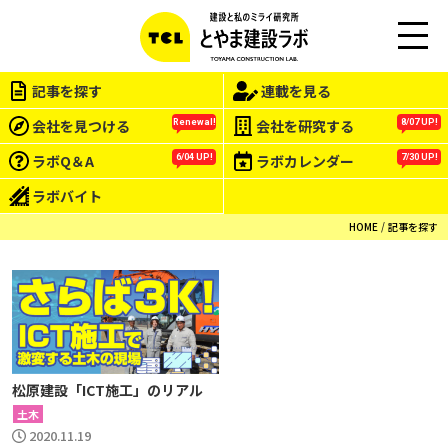
M
EN
記事を探す
連載を見る
U
会社を見つける
会社を研究する
Renewal!
8/07 UP!
ラボQ＆A
ラボカレンダー
6/04 UP!
7/30 UP!
ラボバイト
HOME
記事を探す
松原建設「ICT施工」のリアル
土木
2020.11.19