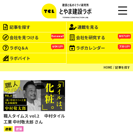
M
EN
記事を探す
連載を見る
U
会社を見つける
会社を研究する
Renewal!
8/07 UP!
ラボQ＆A
ラボカレンダー
6/04 UP!
7/30 UP!
ラボバイト
HOME
記事を探す
職人タイムス vol.2 中村タイル
工業 中村敬太郎 さん
連載
建築