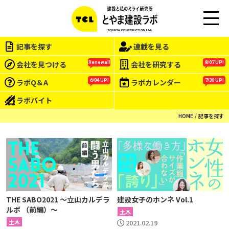
M
EN
記事を探す
連載を見る
U
会社を見つける
会社を研究する
Renewal!
8/07 UP!
ラボQ＆A
ラボカレンダー
6/04 UP!
7/30 UP!
ラボバイト
HOME
記事を探す
THE SABO2021 〜立山カルデラ
建設女子のホンネ Vol.1
ルポ （前編）〜
土木
土木
2021.02.19