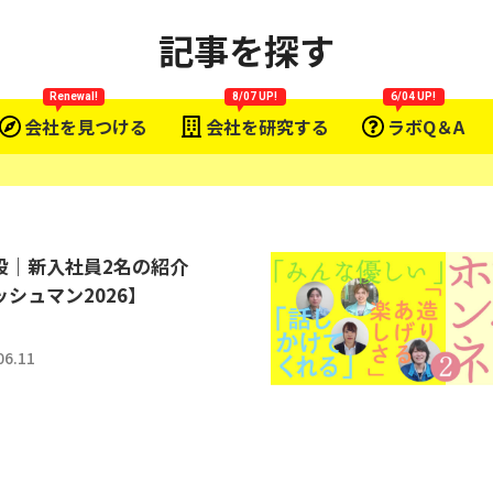
記事を探す
Renewal!
8/07 UP!
6/04 UP!
会社を見つける
会社を研究する
ラボQ＆A
設｜新入社員2名の紹介
シュマン2026】
06.11