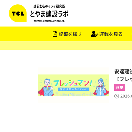
記事を探す
連載を見る
安達建
【フレッ
建築
2026.