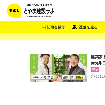
記事を探す
連載を見る
建築家 
常✖️非
建築
2021.