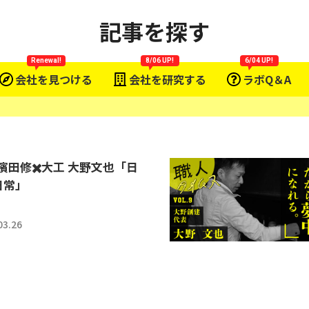
記事を探す
Renewal!
8/06 UP!
6/04 UP!
会社を見つける
会社を研究する
ラボQ＆A
濱田修✖️大工 大野文也「日
日常」
03.26