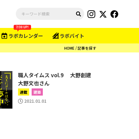
7/30 UP!
ラボカレンダー
ラボバイト
HOME
記事を探す
職人タイムス vol.9 大野創建
大野文也さん
連載
建築
2021.01.01