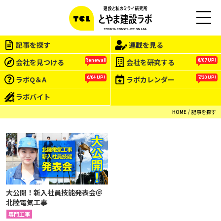
M
EN
記事を探す
連載を見る
U
会社を見つける
会社を研究する
Renewal!
8/07 UP!
ラボQ＆A
ラボカレンダー
6/04 UP!
7/30 UP!
ラボバイト
HOME
記事を探す
大公開！新入社員技能発表会＠
北陸電気工事
専門工事