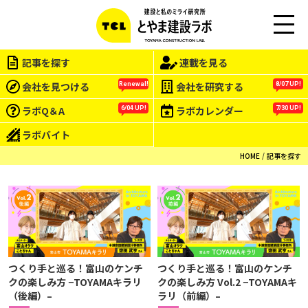
M
EN
記事を探す
連載を見る
U
会社を見つける
会社を研究する
Renewal!
8/07 UP!
ラボQ＆A
ラボカレンダー
6/04 UP!
7/30 UP!
ラボバイト
HOME
記事を探す
つくり手と巡る！富山のケンチ
つくり手と巡る！富山のケンチ
クの楽しみ方 −TOYAMAキラリ
クの楽しみ方 Vol.2 −TOYAMAキ
（後編）–
ラリ（前編）–