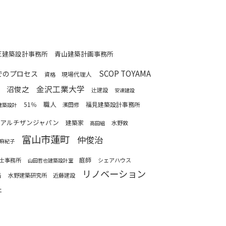
匠建築設計事務所
青山建築計画事務所
SCOP TOYAMA
でのプロセス
現場代理人
資格
金沢工業大学
沼俊之
辻建設
安達建設
職人
51％
福見建築設計事務所
濱田修
建築設計
レアルチザンジャパン
建築家
水野敦
高田組
富山市蓮町
仲俊治
麻紀子
庭師
士事務所
シェアハウス
山田哲也建築設計室
リノベーション
岳
水野建築研究所
近藤建設
ェ