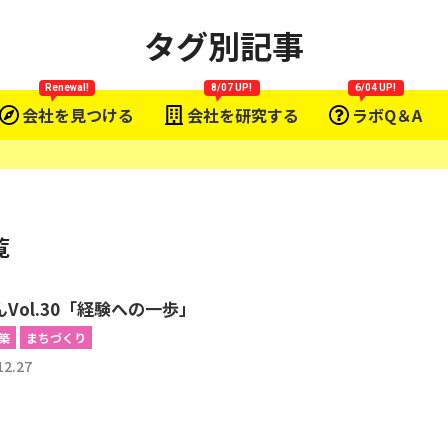
タグ別記事
Renewal!
8/07 UP!
6/04 UP!
会社を見つける
会社を研究する
ラボQ＆A
覧
Vol.30「経験への一歩」
築
まちづくり
12.27