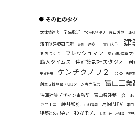
その他のタグ
学生歓迎
女性技術者
青山善嗣
JI
TOYAMAキラリ
建
濱田修建築研究所
建築士
富山大学
造園
フレッシュマン
まちづくり
富山県建築文
職人タイムス
仲建築設計スタジオ
創
ケンチクノワ２
現場管理
DOKO一級建
富山工業
創業支援施設・UIJターン者等住居
富山県建築士会
法澤建築デザイン事務所
st
月間MPV
藤井和弥
専門工事
齋田
山川智嗣
わかもん
建築との出会い
法澤由佳
林建設
宇野