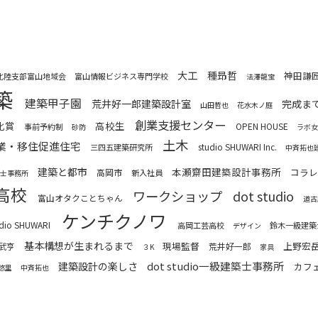
大工
種昻哲
神田謙
A北陸支部富山地域会
富山情報ビジネス専門学校
法澤龍宝
築
建築甲子園
荒井好一郎建築設計室
完成ま
山田哲也
花水木ノ庭
創業支援センター
化賞
高校生
OPEN HOUSE
事前予約制
砂防
ラボ女
土木
業・移住促進住宅
studio SHUWARI Inc.
三四五建築研究所
中斉拓也
建築と都市
本瀬齋田建築設計事務所
コラ
高岡市
新入社員
築士事務所
高校
ワークショップ
dot studio
富山オタクことちゃん
道古
ケンチクノワ
udio SHUWARI
高岡工芸高校
鈴木一級建築
デザイン
基本構想が生まれるまで
現場監督
上野宏
武亨
荒井好一郎
３K
家具
dot studio一級建築士事務所
建築設計の楽しさ
カフ
悠里
中斉拓也