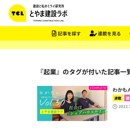
記事を探す
連載を見る
『起業』のタグが付いた記事一
わかもん
連載
建
2022.