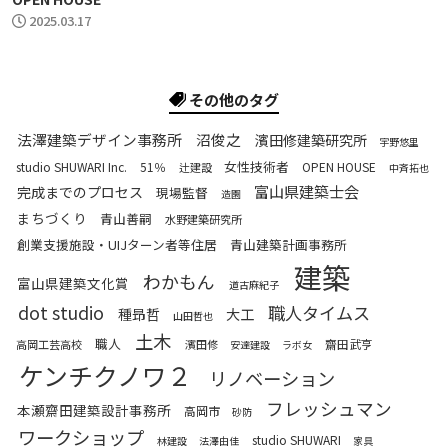
2025.03.17
その他のタグ
法澤建築デザイン事務所
沼俊之
濱田修建築研究所
宇野悠里
女性技術者
studio SHUWARI Inc.
51％
OPEN HOUSE
辻建設
中斉拓也
富山県建築士会
完成までのプロセス
現場監督
造園
まちづくり
青山善嗣
水野建築研究所
創業支援施設・UIJターン者等住居
青山建築計画事務所
建築
わかもん
富山県建築文化賞
道古麻紀子
dot studio
職人タイムス
種昻哲
大工
山田哲也
土木
職人
齋田武亨
高岡工芸高校
濱田修
安達建設
ラボ女
ケンチクノワ２
リノベーション
フレッシュマン
本瀬齋田建築設計事務所
高岡市
砂防
ワークショップ
studio SHUWARI
林建設
法澤由佳
家具