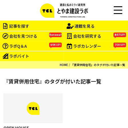
M
EN
記事を探す
連載を見る
U
会社を見つける
会社を研究する
Renewal!
8/07 UP!
ラボQ＆A
ラボカレンダー
6/04 UP!
7/30 UP!
ラボバイト
HOME
『賃貸併用住宅』のタグが付いた記事一覧
『賃貸併用住宅』のタグが付いた記事一覧
OPEN HOUSE