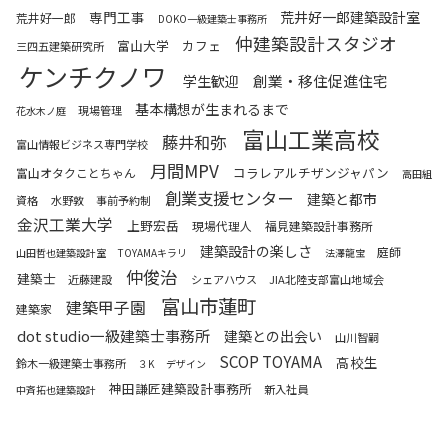
専門工事
荒井好一郎建築設計室
荒井好一郎
DOKO一級建築士事務所
仲建築設計スタジオ
富山大学
カフェ
三四五建築研究所
ケンチクノワ
創業・移住促進住宅
学生歓迎
基本構想が生まれるまで
現場管理
花水木ノ庭
富山工業高校
藤井和弥
富山情報ビジネス専門学校
月間MPV
コラレアルチザンジャパン
富山オタクことちゃん
高田組
創業支援センター
建築と都市
資格
水野敦
事前予約制
金沢工業大学
上野宏岳
現場代理人
福見建築設計事務所
建築設計の楽しさ
庭師
山田哲也建築設計室
TOYAMAキラリ
法澤龍宝
仲俊治
建築士
近藤建設
シェアハウス
JIA北陸支部富山地域会
富山市蓮町
建築甲子園
建築家
dot studio一級建築士事務所
建築との出会い
山川智嗣
SCOP TOYAMA
高校生
鈴木一級建築士事務所
３K
デザイン
神田謙匠建築設計事務所
新入社員
中斉拓也建築設計