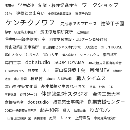
ワークショップ
創業・移住促進住宅
学生歓迎
濱田修
建築との出会い
51％
事前予約制
中斉拓也建築設計
ケンチクノワ２
建築甲子園
完成までのプロセス
濱田修建築研究所
鈴木一級建築士事務所
近藤建設
荒井好一郎建築設計室
創業支援施設・UIJターン者等住居
青山建築計画事務所
OPEN HOUSE
富山情報ビジネス専門学校
現場管理
富山大学
富山オタクことちゃん
齋田武亨
シェアハウス
道古麻紀子
dot studio
SCOP TOYAMA
専門工事
JIA北陸支部富山地域会
月間MPV
富山県建築士会
大工
建築家
TOYAMAキラリ
林建設
職人タイムス
種昻哲
studio SHUWARI
山川智嗣
造園
富山県建築文化賞
基本構想が生まれるまで
家具
砂防
３K
仲建築設計スタジオ
金沢工業大学
荒井好一郎
宇野悠里
創業支援センター
dot studio一級建築士事務所
女性技術者
わかもん
藤井和弥
職人
DOKO一級建築士事務所
法澤由佳
カフェ
上野宏岳
庭師
水野建築研究所
山田哲也建築設計室
山田哲也