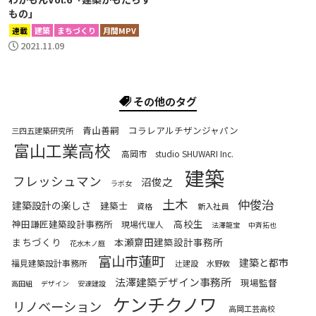
もの」
連載
建築
まちづくり
月間MPV
2021.11.09
その他のタグ
青山善嗣
コラレアルチザンジャパン
三四五建築研究所
富山工業高校
高岡市
studio SHUWARI Inc.
建築
フレッシュマン
沼俊之
ラボ女
土木
仲俊治
建築設計の楽しさ
建築士
資格
新入社員
高校生
神田謙匠建築設計事務所
現場代理人
法澤龍宝
中斉拓也
まちづくり
本瀬齋田建築設計事務所
花水木ノ庭
富山市蓮町
建築と都市
福見建築設計事務所
辻建設
水野敦
法澤建築デザイン事務所
現場監督
高田組
デザイン
安達建設
ケンチクノワ
リノベーション
高岡工芸高校