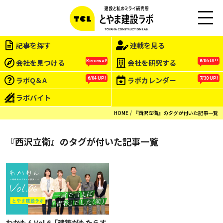
M
EN
記事を探す
連載を見る
U
会社を見つける
会社を研究する
Renewal!
8/06 UP!
ラボQ＆A
ラボカレンダー
6/04 UP!
7/30 UP!
ラボバイト
HOME
『西沢立衛』のタグが付いた記事一覧
『西沢立衛』のタグが付いた記事一覧
わかもんVol.6「建築がもたらす