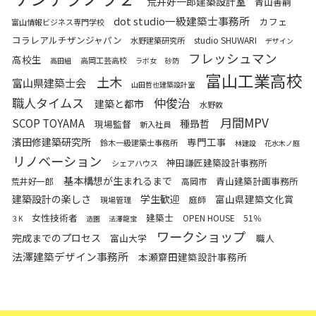
荒井好一郎建築設計室
青山善嗣
dot studio一級建築士事務所
カフェ
富山情報ビジネス専門学校
コラレアルチザンジャパン
studio SHUWARI
水野建築研究所
デザイン
フレッシュマン
高校生
高岡工芸高校
高田組
ラボ女
砂防
富山工業高校
土木
富山県建築士会
山田哲也建築設計室
職人タイムス
仲俊治
建築と都市
水野敦
月間MPV
SCOP TOYAMA
種昻哲
現場監督
新入社員
濱田修建築研究所
専門工事
鈴木一級建築士事務所
林建設
花水木ノ庭
リノベーション
神田謙匠建築設計事務所
シェアハウス
基本構想が生まれるまで
青山建築計画事務所
荒井好一郎
高岡市
建築設計の楽しさ
学生歓迎
富山県建築文化賞
庭師
現場管理
女性技術者
建築士
OPEN HOUSE
51％
３K
造園
法澤龍宝
ワークショップ
完成までのプロセス
富山大学
職人
法澤建築デザイン事務所
本瀬齋田建築設計事務所