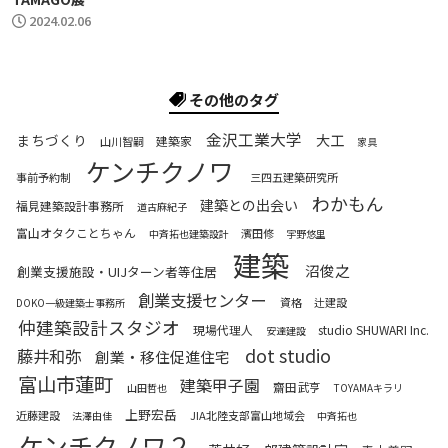
2024.02.06
その他のタグ
金沢工業大学
まちづくり
大工
建築家
山川智嗣
家具
ケンチクノワ
事前予約制
三四五建築研究所
わかもん
建築との出会い
福見建築設計事務所
道古麻紀子
富山オタクことちゃん
濱田修
中斉拓也建築設計
宇野悠里
建築
沼俊之
創業支援施設・UIJターン者等住居
創業支援センター
資格
辻建設
DOKO一級建築士事務所
仲建築設計スタジオ
現場代理人
studio SHUWARI Inc.
安達建設
dot studio
藤井和弥
創業・移住促進住宅
富山市蓮町
建築甲子園
齋田武亨
山田哲也
TOYAMAキラリ
上野宏岳
近藤建設
JIA北陸支部富山地域会
法澤由佳
中斉拓也
ケンチクノワ２