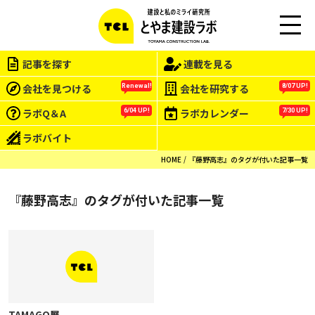
M
EN
記事を探す
連載を見る
U
会社を見つける
会社を研究する
Renewal!
8/07 UP!
ラボQ＆A
ラボカレンダー
6/04 UP!
7/30 UP!
ラボバイト
HOME
『藤野高志』のタグが付いた記事一覧
『藤野高志』のタグが付いた記事一覧
TAMAGO展