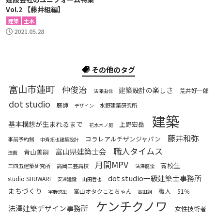
Vol.2 【藤井組編】
建築
土木
2021.05.28
その他のタグ
富山市蓮町
仲俊治
建築設計の楽しさ
荒井好一郎
法澤由佳
dot studio
庭師
水野建築研究所
デザイン
建築
基本構想が生まれるまで
上野宏岳
花水木ノ庭
藤井和弥
コラレアルチザンジャパン
事前予約制
中斉拓也建築設計
職人タイムス
富山県建築士会
青山善嗣
造園
月間MPV
高校生
三四五建築研究所
高岡工芸高校
法澤龍宝
dot studio一級建築士事務所
studio SHUWARI
安達建設
山田哲也
まちづくり
職人
富山オタクことちゃん
51％
宇野悠里
高田組
ケンチクノワ
法澤建築デザイン事務所
女性技術者