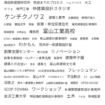
濱田修建築研究所
完成までのプロセス
大工
シェアハウス
仲建築設計スタジオ
専門工事
カフェ
ケンチクノワ２
建築と都市
現場代理人
近藤建設
創業・移住促進住宅
齋田武亨
福見建築設計事務所
辻建設
資格
富山工業高校
種昻哲
現場管理
中斉拓也
青山建築計画事務所
建築家
水野敦
DOKO一級建築士事務所
砂防
林建設
わかもん
荒井好一郎建築設計室
道古麻紀子
リノベーション
創業支援センター
新入社員
建築甲子園
創業支援施設・UIJターン者等住居
高岡市
建築との出会い
富山県建築文化賞
建築士
家具
フレッシュマン
富山情報ビジネス専門学校
JIA北陸支部富山地域会
学生歓迎
富山大学
studio SHUWARI Inc.
山川智嗣
TOYAMAキラリ
３K
沼俊之
OPEN HOUSE
鈴木一級建築士事務所
濱田修
山田哲也建築設計室
ワークショップ
SCOP TOYAMA
本瀬齋田建築設計事務所
土木
金沢工業大学
神田謙匠建築設計事務所
現場監督
ラボ女