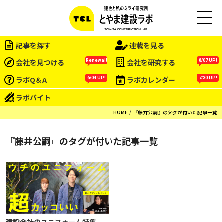
M
EN
記事を探す
連載を見る
U
会社を見つける
会社を研究する
Renewal!
8/07 UP!
ラボQ＆A
ラボカレンダー
6/04 UP!
7/30 UP!
ラボバイト
HOME
『藤井公嗣』のタグが付いた記事一覧
『藤井公嗣』のタグが付いた記事一覧
建設会社のユニフォーム特集