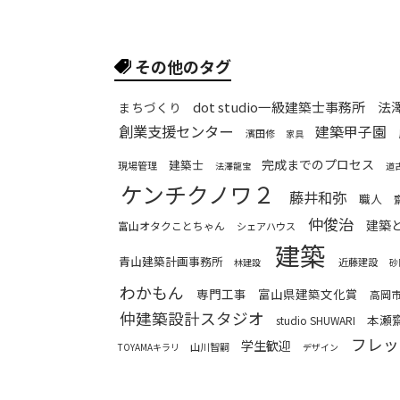
その他のタグ
dot studio一級建築士事務所
法
まちづくり
創業支援センター
建築甲子園
濱田修
家具
完成までのプロセス
建築士
現場管理
法澤龍宝
道
ケンチクノワ２
藤井和弥
職人
仲俊治
建築
富山オタクことちゃん
シェアハウス
建築
青山建築計画事務所
近藤建設
林建設
砂
わかもん
専門工事
富山県建築文化賞
高岡
仲建築設計スタジオ
本瀬
studio SHUWARI
フレッ
学生歓迎
山川智嗣
TOYAMAキラリ
デザイン