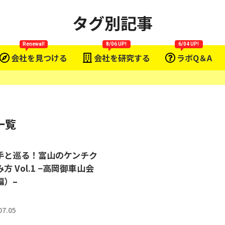
タグ別記事
Renewal!
8/06 UP!
6/04 UP!
会社を見つける
会社を研究する
ラボQ＆A
一覧
手と巡る！富山のケンチク
方 Vol.1 −高岡御車山会
編）–
07.05