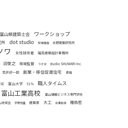
ワークショップ
富山県建築士会
dot studio
究所
水野建築研究所
安達建設
ノワ
女性技術者
福見建築設計事務所
沼俊之
現場監督
studio SHUWARI Inc.
ラボ女
創業・移住促進住宅
荒井好一郎
資格
職人タイムス
富山大学
USE
51％
富山工業高校
富山情報ビジネス専門学校
大工
種昻哲
建築家
山地域会
宇野悠里
法澤由佳