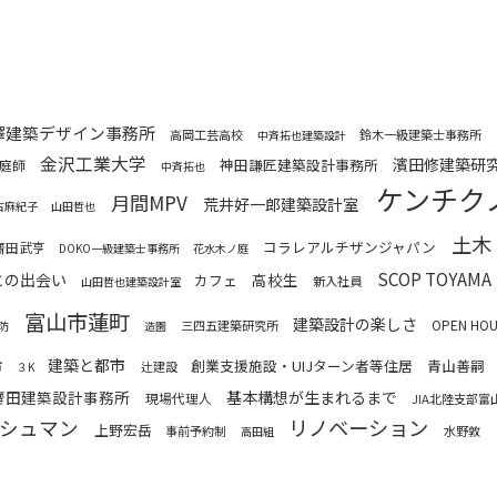
澤建築デザイン事務所
高岡工芸高校
鈴木一級建築士事務所
中斉拓也建築設計
金沢工業大学
濱田修建築研
神田謙匠建築設計事務所
庭師
中斉拓也
ケンチク
月間MPV
荒井好一郎建築設計室
古麻紀子
山田哲也
土木
コラレアルチザンジャパン
齋田武亨
DOKO一級建築士事務所
花水木ノ庭
SCOP TOYAMA
との出会い
高校生
カフェ
新入社員
山田哲也建築設計室
富山市蓮町
建築設計の楽しさ
OPEN HO
三四五建築研究所
防
造園
建築と都市
創業支援施設・UIJターン者等住居
青山善嗣
市
辻建設
３K
齋田建築設計事務所
基本構想が生まれるまで
現場代理人
JIA北陸支部富
リノベーション
シュマン
上野宏岳
事前予約制
水野敦
高田組