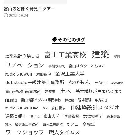
富山のどぼく発見！ツアー
2025.09.24
その他のタグ
建築
富山工業高校
建築設計の楽しさ
家具
リノベーション
富山オタクことちゃん
事前予約制
金沢工業大学
studio SHUWARI
道古麻紀子
わかもん
dot studio一級建築士事務所
建築士
安達建設
土木
基本構想が生まれるまで
青山建築計画事務所
建築家
富山情報ビジネス専門学校
現場管理
山田哲也
林建設
中斉拓也
仲建築設計スタジオ
studio SHUWARI Inc.
齋田武亨
３K
建築と都市
富山大学
現場監督
女性技術者
近藤建設
ラボ女
高校生
カフェ
鈴木一級建築士事務所
高岡工芸高校
ワークショップ
職人タイムス