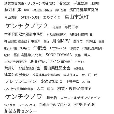
沼俊之
学生歓迎
創業支援施設・UIJターン者等住居
水野敦
藤井和弥
濱田修建築研究所
山川智嗣
DOKO一級建築士事務所
富山市蓮町
まちづくり
青山善嗣
OPEN HOUSE
ケンチクノワ２
専門工事
辻建設
本瀬齋田建築設計事務所
水野建築研究所
山田哲也建築設計室
月間MPV
神田謙匠建築設計事務所
高岡市
砂防
宇野悠里
造園
仲俊治
濱田修
花水木ノ庭
法澤由佳
TOYAMAキラリ
中斉拓也建築設計
SCOP TOYAMA
富山県建築文化賞
職人
庭師
資格
法澤建築デザイン事務所
三四五建築研究所
デザイン
富山県建築士会
荒井好一郎建築設計室
法澤龍宝
建築との出会い
福見建築設計事務所
現場代理人
荒井好一郎
フレッシュマン
dot studio
上野宏岳
高田組
創業・移住促進住宅
大工
51％
JIA北陸支部富山地域会
ケンチクノワ
種昻哲
コラレアルチザンジャパン
建築甲子園
完成までのプロセス
新入社員
シェアハウス
創業支援センター