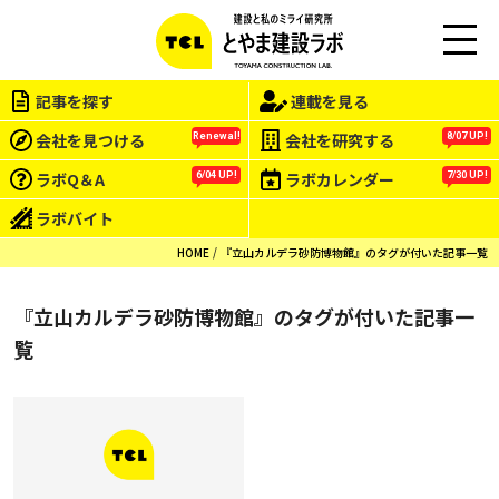
M
EN
記事を探す
連載を見る
U
会社を見つける
会社を研究する
Renewal!
8/07 UP!
ラボQ＆A
ラボカレンダー
6/04 UP!
7/30 UP!
ラボバイト
HOME
『立山カルデラ砂防博物館』のタグが付いた記事一覧
『立山カルデラ砂防博物館』のタグが付いた記事一
覧