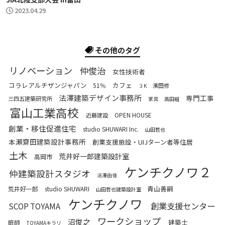
2023.04.29
その他のタグ
リノベーション
仲俊治
女性技術者
コラレアルチザンジャパン
カフェ
51％
濱田修
３K
法澤建築デザイン事務所
専門工事
三四五建築研究所
家具
高田組
富山工業高校
OPEN HOUSE
近藤建設
創業・移住促進住宅
studio SHUWARI Inc.
山田哲也
本瀬齋田建築設計事務所
創業支援施設・UIJターン者等住居
土木
荒井好一郎建築設計室
高岡市
ケンチクノワ２
仲建築設計スタジオ
法澤由佳
青山善嗣
荒井好一郎
studio SHUWARI
山田哲也建築設計室
ケンチクノワ
創業支援センター
SCOP TOYAMA
ワークショップ
沼俊之
建築士
庭師
TOYAMAキラリ