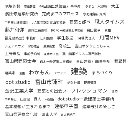
大工
現場監督
神田謙匠建築設計事務所
水野敦
安達建設
ラボ女
濱田修建築研究所
完成までのプロセス
水野建築研究所
職人タイムス
建築と都市
JIA北陸支部富山地域会
中斉拓也建築設計
藤井和弥
齋田武亨
高岡工芸高校
資格
DOKO一級建築士事務所
月間MPV
学生歓迎
福見建築設計事務所
現場代理人
山川智嗣
高校生
富山オタクことちゃん
シェアハウス
宇野悠里
法澤龍宝
上野宏岳
事前予約制
富山情報ビジネス専門学校
花水木ノ庭
富山県建築士会
種昻哲
青山建築計画事務所
鈴木一級建築士事務所
建築
わかもん
まちづくり
建築家
造園
デザイン
富山市蓮町
dot studio
新入社員
現場管理
フレッシュマン
金沢工業大学
建築との出会い
砂防
dot studio一級建築士事務所
職人
辻建設
中斉拓也
林建設
建築甲子園
基本構想が生まれるまで
建築設計の楽しさ
富山県建築文化賞
富山大学
道古麻紀子