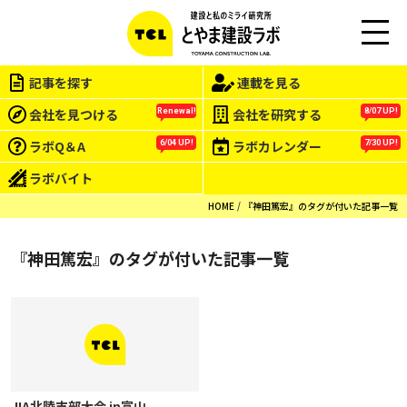
M
EN
記事を探す
連載を見る
U
会社を見つける
会社を研究する
Renewal!
8/07 UP!
ラボQ＆A
ラボカレンダー
6/04 UP!
7/30 UP!
ラボバイト
HOME
『神田篤宏』のタグが付いた記事一覧
『神田篤宏』のタグが付いた記事一覧
JIA北陸支部大会 in富山