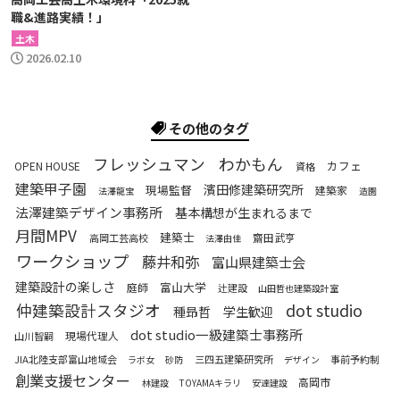
職&進路実績！」
土木
2026.02.10
その他のタグ
わかもん
フレッシュマン
カフェ
OPEN HOUSE
資格
建築甲子園
濱田修建築研究所
現場監督
建築家
法澤龍宝
造園
法澤建築デザイン事務所
基本構想が生まれるまで
月間MPV
建築士
齋田武亨
高岡工芸高校
法澤由佳
ワークショップ
藤井和弥
富山県建築士会
建築設計の楽しさ
富山大学
庭師
辻建設
山田哲也建築設計室
仲建築設計スタジオ
dot studio
種昻哲
学生歓迎
dot studio一級建築士事務所
現場代理人
山川智嗣
JIA北陸支部富山地域会
三四五建築研究所
事前予約制
ラボ女
砂防
デザイン
創業支援センター
高岡市
林建設
TOYAMAキラリ
安達建設