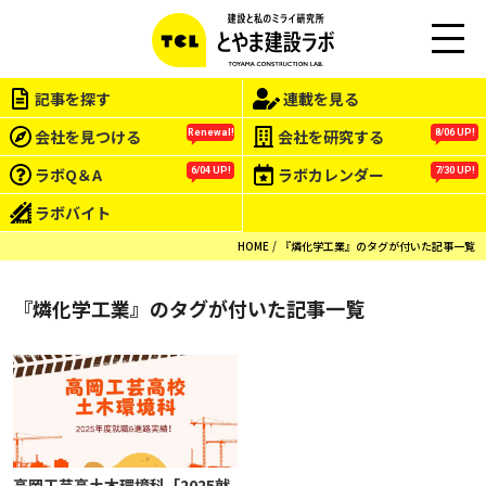
M
EN
記事を探す
連載を見る
U
会社を見つける
会社を研究する
Renewal!
8/06 UP!
ラボQ＆A
ラボカレンダー
6/04 UP!
7/30 UP!
ラボバイト
HOME
『燐化学工業』のタグが付いた記事一覧
『燐化学工業』のタグが付いた記事一覧
高岡工芸高土木環境科「2025就