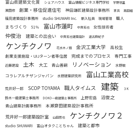
富山県建築文化賞
シェアハウス
富山情報ビジネス専門学校
宇野悠里
創業・移住促進住宅
神田謙匠建築設計事務所
濱田修
家具
高田組
職人
福見建築設計事務所
studio SHUWARI Inc.
新入社員
現場管理
富山市蓮町
まちづくり
女性技術者
51％
中斉拓也
仲俊治
建築との出会い
中斉拓也建築設計
道古麻紀子
ケンチクノワ
金沢工業大学
高校生
花水木ノ庭
完成までのプロセス
専門工事
創業支援施設・UIJターン者等住居
土木
リノベーション
大工
青山善嗣
近藤建設
水野敦
富山工業高校
コラレアルチザンジャパン
水野建築研究所
建築
職人タイムス
SCOP TOYAMA
荒井好一郎
３K
沼俊之
上野宏岳
鈴木一級建築士事務所
DOKO一級建築士事務所
本瀬齋田建築設計事務所
青山建築計画事務所
ケンチクノワ２
荒井好一郎建築設計室
山田哲也
建築と都市
studio SHUWARI
富山オタクことちゃん