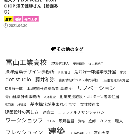
CHOP 澤田健勝さん【動画あ
り】
連載
建築
専門工事
2021.04.30
その他のタグ
富山工業高校
現場代理人
安達建設
道古麻紀子
法澤建築デザイン事務所
荒井好一郎建築設計室
山田哲也
家具
dot studio
藤井和弥
富山情報ビジネス専門学校
山田哲也建築設計室
リノベーション
本瀬齋田建築設計事務所
荒井好一郎
青山建築計画事務所
創業支援施設・UIJターン者等住居
法澤龍宝
基本構想が生まれるまで
女性技術者
高田組
林建設
建築設計の楽しさ
建築士
コラレアルチザンジャパン
ワークショップ
現場監督
カフェ
職人
51％
庭師
資格
建築
フレッシュマン
富山大学
TOYAMAキラリ