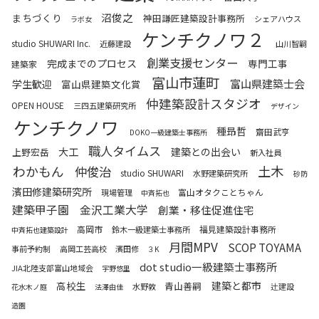
沼俊之
まちづくり
神田謙匠建築設計事務所
シェアハウス
ラボ女
ケンチクノワ２
studio SHUWARI Inc.
近藤建設
山川智嗣
創業支援センター
完成までのプロセス
専門工事
建築家
富山市蓮町
富山県建築士会
学生歓迎
富山県建築文化賞
仲建築設計スタジオ
OPEN HOUSE
三四五建築研究所
デザイン
ケンチクノワ
種昻哲
齋田武亨
DOKO一級建築士事務所
職人タイムス
大工
建築との出会い
上野宏岳
新入社員
わかもん
土木
仲俊治
studio SHUWARI
水野建築研究所
砂防
濱田修建築研究所
富山オタクことちゃん
現場管理
中斉拓也
建築甲子園
金沢工業大学
創業・移住促進住宅
高岡市
福見建築設計事務所
鈴木一級建築士事務所
中斉拓也建築設計
月間MPV
SCOP TOYAMA
事前予約制
高岡工芸高校
濱田修
３K
dot studio一級建築士事務所
JIA北陸支部富山地域会
宇野悠里
高校生
建築と都市
青山善嗣
水野敦
辻建設
花水木ノ庭
法澤由佳
造園