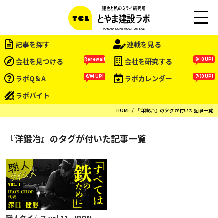
M
EN
記事を探す
連載を見る
U
会社を見つける
会社を研究する
Renewal!
8/10 UP!
ラボQ＆A
ラボカレンダー
6/04 UP!
7/30 UP!
ラボバイト
HOME
『洋鍛冶』のタグが付いた記事一覧
『洋鍛冶』のタグが付いた記事一覧
職人タイムス vol.11 IRON