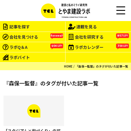
M
EN
記事を探す
連載を見る
U
会社を見つける
会社を研究する
Renewal!
8/07 UP!
ラボQ＆A
ラボカレンダー
6/04 UP!
7/30 UP!
ラボバイト
HOME
『森保一監督』のタグが付いた記事一覧
『森保一監督』のタグが付いた記事一覧
「スタジアム×街づくり」の可