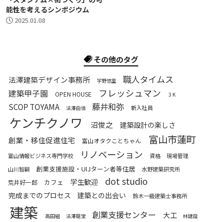
能性を考えるシンポジウム
2025.01.08
その他のタグ
職人タイムス
法澤建築デザイン事務所
宇野悠里
フレッシュマン
建築甲子園
OPEN HOUSE
３K
藤井和弥
SCOP TOYAMA
新入社員
法澤由佳
ケンチクノワ
沼俊之
建築設計の楽しさ
富山市蓮町
創業・移住促進住宅
富山オタクことちゃん
リノベーション
富山情報ビジネス専門学校
資格
現場管理
創業支援施設・UIJターン者等住居
山川智嗣
水野建築研究所
dot studio
学生歓迎
カフェ
荒井好一郎
完成までのプロセス
建築との出会い
鈴木一級建築士事務所
建築
創業支援センター
大工
高田組
法澤龍宝
林建設