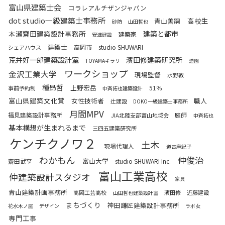
富山県建築士会
コラレアルチザンジャパン
dot studio一級建築士事務所
高校生
青山善嗣
砂防
山田哲也
本瀬齋田建築設計事務所
建築と都市
建築家
安達建設
建築士
高岡市
studio SHUWARI
シェアハウス
荒井好一郎建築設計室
濱田修建築研究所
TOYAMAキラリ
造園
ワークショップ
金沢工業大学
現場監督
水野敦
種昻哲
上野宏岳
51％
事前予約制
中斉拓也建築設計
富山県建築文化賞
女性技術者
職人
辻建設
DOKO一級建築士事務所
月間MPV
福見建築設計事務所
庭師
JIA北陸支部富山地域会
中斉拓也
基本構想が生まれるまで
三四五建築研究所
ケンチクノワ２
土木
現場代理人
道古麻紀子
わかもん
仲俊治
富山大学
齋田武亨
studio SHUWARI Inc.
富山工業高校
仲建築設計スタジオ
家具
青山建築計画事務所
高岡工芸高校
濱田修
近藤建設
山田哲也建築設計室
まちづくり
神田謙匠建築設計事務所
花水木ノ庭
デザイン
ラボ女
専門工事