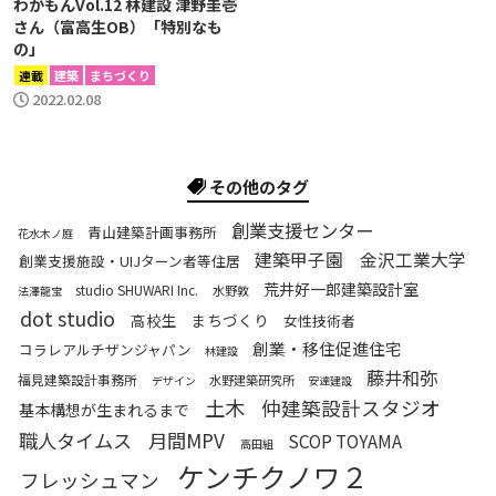
わかもんVol.12 林建設 津野圭壱
さん（富高生OB）「特別なも
の」
連載
建築
まちづくり
2022.02.08
その他のタグ
創業支援センター
青山建築計画事務所
花水木ノ庭
建築甲子園
金沢工業大学
創業支援施設・UIJターン者等住居
荒井好一郎建築設計室
studio SHUWARI Inc.
水野敦
法澤龍宝
dot studio
高校生
まちづくり
女性技術者
創業・移住促進住宅
コラレアルチザンジャパン
林建設
藤井和弥
福見建築設計事務所
水野建築研究所
デザイン
安達建設
土木
仲建築設計スタジオ
基本構想が生まれるまで
職人タイムス
月間MPV
SCOP TOYAMA
高田組
ケンチクノワ２
フレッシュマン