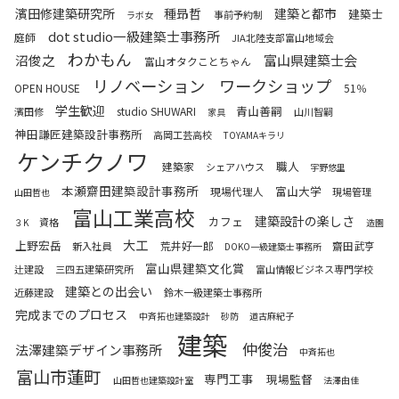
濱田修建築研究所
種昻哲
建築と都市
建築士
事前予約制
ラボ女
dot studio一級建築士事務所
庭師
JIA北陸支部富山地域会
わかもん
富山県建築士会
沼俊之
富山オタクことちゃん
リノベーション
ワークショップ
OPEN HOUSE
51％
学生歓迎
青山善嗣
studio SHUWARI
濱田修
山川智嗣
家具
神田謙匠建築設計事務所
高岡工芸高校
TOYAMAキラリ
ケンチクノワ
職人
建築家
シェアハウス
宇野悠里
本瀬齋田建築設計事務所
富山大学
現場代理人
現場管理
山田哲也
富山工業高校
建築設計の楽しさ
カフェ
資格
３K
造園
大工
上野宏岳
荒井好一郎
齋田武亨
新入社員
DOKO一級建築士事務所
富山県建築文化賞
辻建設
三四五建築研究所
富山情報ビジネス専門学校
建築との出会い
近藤建設
鈴木一級建築士事務所
完成までのプロセス
中斉拓也建築設計
砂防
道古麻紀子
建築
仲俊治
法澤建築デザイン事務所
中斉拓也
富山市蓮町
専門工事
現場監督
山田哲也建築設計室
法澤由佳