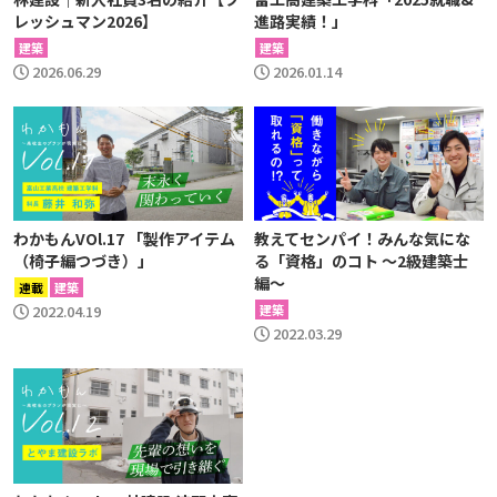
レッシュマン2026】
進路実績！」
建築
建築
2026.06.29
2026.01.14
わかもんVOl.17 「製作アイテム
教えてセンパイ！みんな気にな
（椅子編つづき）」
る「資格」のコト 〜2級建築士
編〜
連載
建築
2022.04.19
建築
2022.03.29