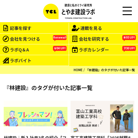
M
EN
記事を探す
連載を見る
U
会社を見つける
会社を研究する
Renewal!
8/05 UP!
ラボQ＆A
ラボカレンダー
6/04 UP!
7/30 UP!
ラボバイト
HOME
『林建設』のタグが付いた記事一覧
『林建設』のタグが付いた記事一覧
林建設｜新入社員3名の紹介【フ
富工高建築工学科「2025就職&