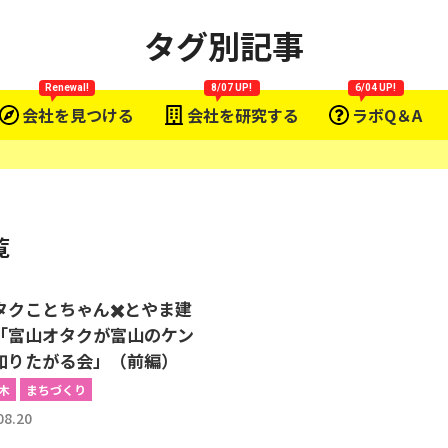
タグ別記事
Renewal!
8/07 UP!
6/04 UP!
会社を見つける
会社を研究する
ラボQ＆A
覧
タクことちゃん✖️とやま建
「富山オタクが富山のケン
知りたがる会」（前編）
木
まちづくり
08.20