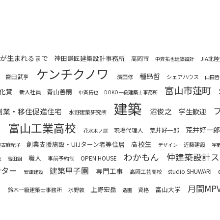
が生まれるまで
神田謙匠建築設計事務所
高岡市
JIA北
中斉拓也建築設計
ケンチクノワ
種昻哲
齋田武亨
濱田修
シェアハウス
山田哲
富山市蓮町
化賞
青山善嗣
新入社員
中斉拓也
DOKO一級建築士事務所
建築
創業・移住促進住宅
沼俊之
学生歓迎
水野建築研究所
富山工業高校
ン
荒井好一郎
現場代理人
荒井好一郎
花水木ノ庭
高校生
創業支援施設・UIJターン者等住居
近藤建設
道古麻紀子
デザイン
宇
わかもん
仲建築設計ス
職人
OPEN HOUSE
事前予約制
女
高田組
ンター
建築甲子園
専門工事
studio SHUWARI
高岡工芸高校
安達建設
２
月間MP
上野宏岳
富山大学
鈴木一級建築士事務所
水野敦
資格
造園