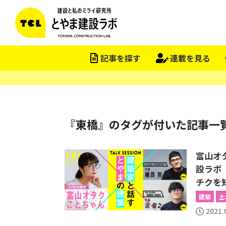
記事を探す
連載を見る
『東橋』のタグが付いた記事一
富山オ
設ラボ
チクを
建築
土
2021.