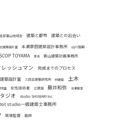
建築と都市
建築との出会い
陸支部富山地域会
本瀬齋田建築設計事務所
山川智嗣
也建築設計室
SCOP TOYAMA
青山建築計画事務所
家具
フレッシュマン
完成までのプロセス
土木
建築設計室
三四五建築研究所
林建設
藤井和弥
女性技術者
辻建設
野悠里
法澤龍宝
タジオ
studio SHUWARI Inc.
dot studio一級建築士事務所
V
現場監督
庭師