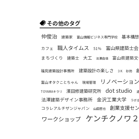
その他のタグ
仲俊治
基本構想
建築家
富山情報ビジネス専門学校
職人タイムス
富山県建築士会
カフェ
51％
まちづくり
大工
富山県建築文
建築士
法澤由佳
建築設計の楽しさ
福見建築設計事務所
３K
砂防
リノベーショ
富山オタクことちゃん
現場管理
dot studio
濱田修建築研究所
TOYAMAキラリ
金沢工業大学
法澤建築デザイン事務所
ラボ
創業支援セ
コラレアルチザンジャパン
山田哲也
ケンチクノワ
ワークショップ