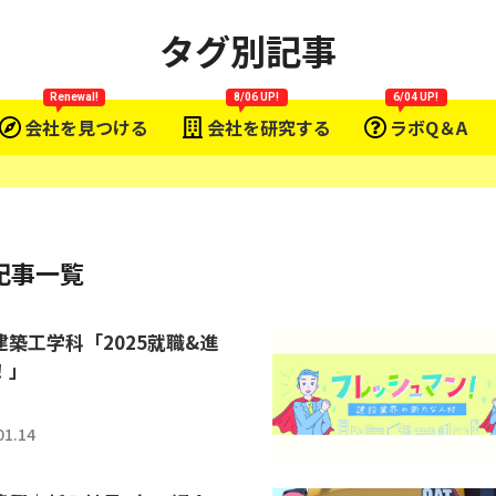
タグ別記事
Renewal!
8/06 UP!
6/04 UP!
会社を見つける
会社を研究する
ラボQ＆A
記事一覧
建築工学科「2025就職&進
！」
01.14