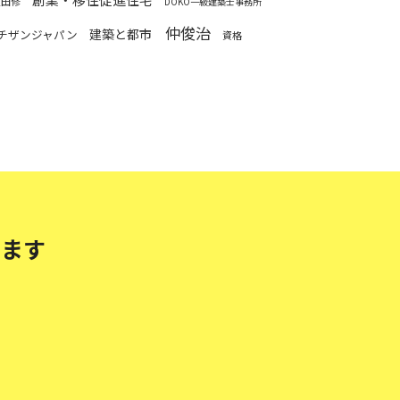
濱田修
DOKO一級建築士事務所
仲俊治
建築と都市
チザンジャパン
資格
します