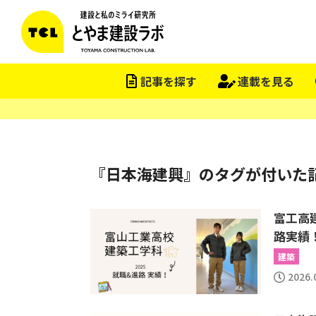
記事を探す
連載を見る
『日本海建興』のタグが付いた
富工高
路実績
建築
2026.