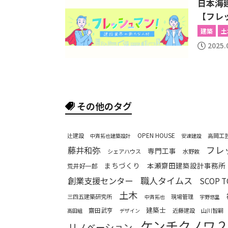
日本海
【フレッ
建築
土
2025.
その他のタグ
OPEN HOUSE
辻建設
高岡工
中斉拓也建築設計
安達建設
フレ
藤井和弥
専門工事
シェアハウス
水野敦
まちづくり
本瀬齋田建築設計事務所
荒井好一郎
職人タイムス
創業支援センター
SCOP 
土木
三四五建築研究所
現場管理
中斉拓也
宇野悠里
建築士
齋田武亨
近藤建設
山川智嗣
高田組
デザイン
ケンチクノワ
リノベーション