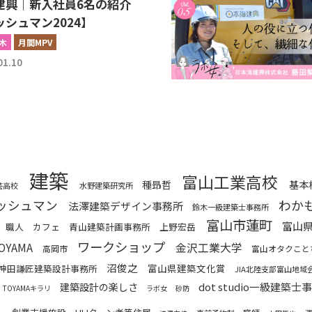
建興｜新入社員6名の紹介
シュマン2024】
木
月間MPV
01.10
建築
富山工業高校
種昻哲
基本
芸高校
水野建築研究所
わか
ッシュマン
法澤建築デザイン事務所
鈴木一級建築士事務所
富山市蓮町
富山
職人
カフェ
青山建築計画事務所
上野宏岳
ワークショップ
TOYAMA
金沢工業大学
高岡市
富山オタクこと
沼俊之
富山県建築文化賞
神田謙匠建築設計事務所
JIA北陸支部富山地域
dot studio一級建築士
建築設計の楽しさ
TOYAMAキラリ
ラボ女
砂防
２