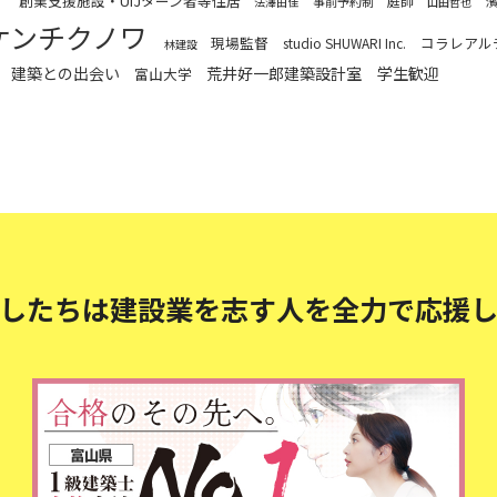
創業支援施設・UIJターン者等住居
庭師
事前予約制
法澤由佳
山田哲也
ケンチクノワ
現場監督
コラレアル
studio SHUWARI Inc.
林建設
建築との出会い
荒井好一郎建築設計室
学生歓迎
富山大学
したちは建設業を志す人を
全力で応援