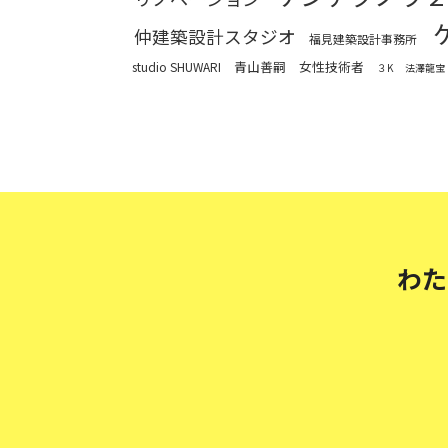
仲建築設計スタジオ
福見建築設計事務所
青山善嗣
女性技術者
studio SHUWARI
３K
法澤龍宝
わた