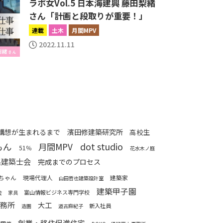
ラボ女Vol.5 日本海建興 藤田梨緒
さん「計画と段取りが重要！」
連載
土木
月間MPV
2022.11.11
構想が生まれるまで
濱田修建築研究所
高校生
もん
月間MPV
dot studio
51％
花水木ノ庭
県建築士会
完成までのプロセス
ちゃん
現場代理人
建築家
山田哲也建築設計室
建築甲子園
会
富山情報ビジネス専門学校
家具
事務所
大工
新入社員
造園
道古麻紀子
創業・移住促進住宅