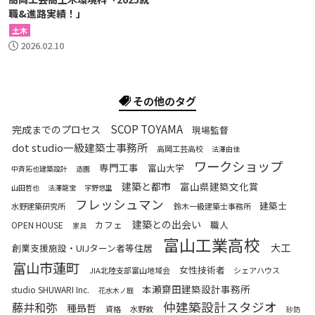
職&進路実績！」
土木
2026.02.10
その他のタグ
SCOP TOYAMA
完成までのプロセス
現場監督
dot studio一級建築士事務所
高岡工芸高校
法澤由佳
ワークショップ
専門工事
富山大学
中斉拓也建築設計
造園
建築と都市
富山県建築文化賞
山田哲也
法澤龍宝
宇野悠里
フレッシュマン
建築士
水野建築研究所
鈴木一級建築士事務所
建築との出会い
カフェ
職人
OPEN HOUSE
家具
富山工業高校
大工
創業支援施設・UIJターン者等住居
富山市蓮町
女性技術者
JIA北陸支部富山地域会
シェアハウス
本瀬齋田建築設計事務所
studio SHUWARI Inc.
花水木ノ庭
仲建築設計スタジオ
藤井和弥
種昻哲
資格
水野敦
砂防