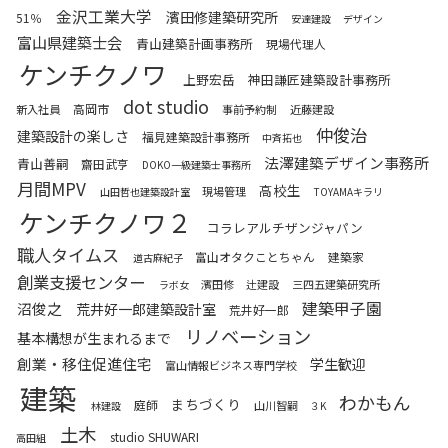
金沢工業大学
濱田修建築研究所
51％
安達建設
デザイン
富山県建築士会
青山建築計画事務所
現場代理人
ケンチクノワ
上野宏岳
神田謙匠建築設計事務所
dot studio
高岡市
新入社員
事前予約制
近藤建設
仲俊治
建築設計の楽しさ
福見建築設計事務所
中斉拓也
法澤建築デザイン事務所
青山善嗣
齋田武亨
DOKO一級建築士事務所
月間MPV
高校生
現場管理
山田哲也建築設計室
TOYAMAキラリ
ケンチクノワ２
コラレアルチザンジャパン
職人タイムス
富山オタクことちゃん
建築家
道古麻紀子
創業支援センター
濱田修
辻建設
三四五建築研究所
ラボ女
建築甲子園
沼俊之
荒井好一郎建築設計室
荒井好一郎
リノベーション
基本構想が生まれるまで
創業・移住促進住宅
学生歓迎
富山情報ビジネス専門学校
建築
わかもん
まちづくり
庭師
山川智嗣
林建設
３K
土木
studio SHUWARI
高田組