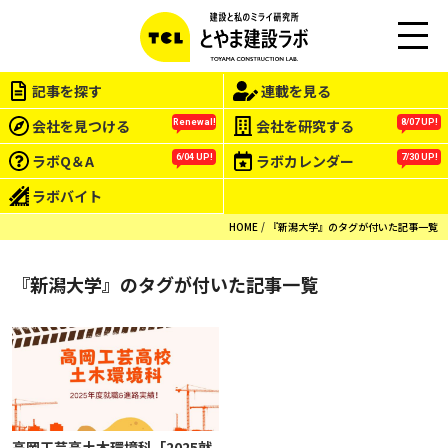
M
EN
記事を探す
連載を見る
U
会社を見つける
会社を研究する
Renewal!
8/07 UP!
ラボQ＆A
ラボカレンダー
6/04 UP!
7/30 UP!
ラボバイト
HOME
『新潟大学』のタグが付いた記事一覧
『新潟大学』のタグが付いた記事一覧
高岡工芸高土木環境科「2025就