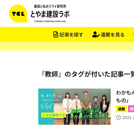
記事を探す
連載を見る
『教師』のタグが付いた記事一
わかもん
もの」
連載
建
2021.