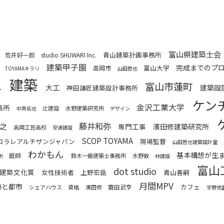
富山県建築士会
青山建築計画事務所
荒井好一郎
studio SHUWARI Inc.
建築甲子園
完成までのプ
富山大学
高岡市
TOYAMAキラリ
山田哲也
建築
富山市蓮町
大工
建築設
神田謙匠建築設計事務所
ん
ケン
金沢工業大学
務所
辻建設
水野建築研究所
中斉拓也
デザイン
藤井和弥
之
専門工事
濱田修建築研究所
高岡工芸高校
安達建設
SCOP TOYAMA
コラレアルチザンジャパン
現場監督
山田哲也建築設計室
わかもん
基本構想が生
庭師
鈴木一級建築士事務所
水野敦
所
林建設
富山
dot studio
建築文化賞
女性技術者
上野宏岳
青山善嗣
月間MPV
築と都市
カフェ
齋田武亨
シェアハウス
資格
濱田修
宇野悠