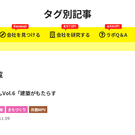
タグ別記事
Renewal!
8/07 UP!
6/04 UP!
会社を見つける
会社を研究する
ラボQ＆A
覧
Vol.6「建築がもたらす
築
まちづくり
月間MPV
11.09