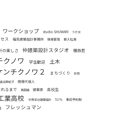
ワークショップ
studio SHUWARI
ラボ女
ロセス
福見建築設計事務所
現場管理
新入社員
仲建築設計スタジオ
計の楽しさ
種昻哲
チクノワ
土木
学生歓迎
ケンチクノワ２
まちづくり
砂防
現場代理人
道古麻紀子
まれるまで
高校生
建築家
高田組
工業高校
51％
事前予約制
中斉拓也建築設計
フレッシュマン
里