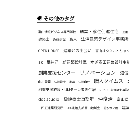
その他のタグ
創業・移住促進住宅
富山情報ビジネス専門学校
造園
法澤建築デザイン事務所
建築士
職人
近藤建設
建築との出会い
OPEN HOUSE
富山オタクことちゃ
荒井好一郎建築設計室
本瀬齋田建築設計事
３K
リノベーション
創業支援センター
沼俊
職人タイムス
山川智嗣
法澤龍宝
家具
法澤由佳
創業支援施設・UIJターン者等住居
DOKO一級建築士事務
仲俊治
dot studio一級建築士事務所
富山県
建
三四五建築研究所
JIA北陸支部富山地域会
花水木ノ庭