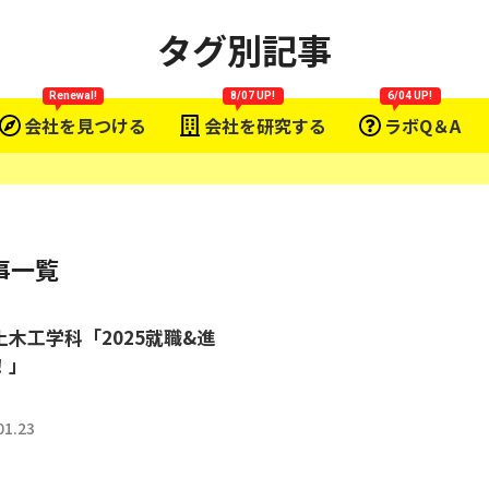
タグ別記事
Renewal!
8/07 UP!
6/04 UP!
会社を見つける
会社を研究する
ラボQ＆A
事一覧
土木工学科「2025就職&進
！」
01.23