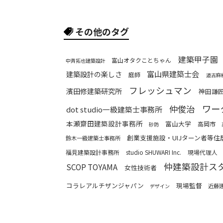
その他のタグ
建築甲子園
富山オタクことちゃん
中斉拓也建築設計
富山県建築士会
建築設計の楽しさ
庭師
道古麻
フレッシュマン
濱田修建築研究所
神田謙
ワー
仲俊治
dot studio一級建築士事務所
本瀬齋田建築設計事務所
富山大学
高岡市
砂防
創業支援施設・UIJターン者等住
鈴木一級建築士事務所
福見建築設計事務所
studio SHUWARI Inc.
現場代理人
仲建築設計ス
SCOP TOYAMA
女性技術者
コラレアルチザンジャパン
現場監督
近藤
デザイン