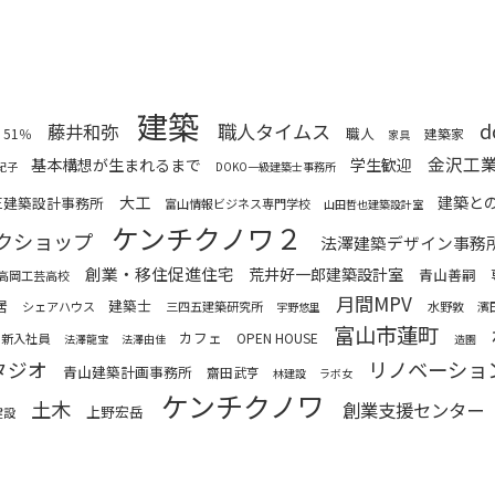
建築
職人タイムス
d
藤井和弥
職人
51％
建築家
家具
金沢工
基本構想が生まれるまで
学生歓迎
紀子
DOKO一級建築士事務所
大工
建築と
匠建築設計事務所
富山情報ビジネス専門学校
山田哲也建築設計室
ケンチクノワ２
クショップ
法澤建築デザイン事務
創業・移住促進住宅
荒井好一郎建築設計室
青山善嗣
高岡工芸高校
月間MPV
居
建築士
シェアハウス
三四五建築研究所
水野敦
濱
宇野悠里
富山市蓮町
カフェ
OPEN HOUSE
新入社員
法澤龍宝
法澤由佳
造園
リノベーショ
タジオ
青山建築計画事務所
齋田武亨
林建設
ラボ女
ケンチクノワ
土木
創業支援センター
上野宏岳
建設