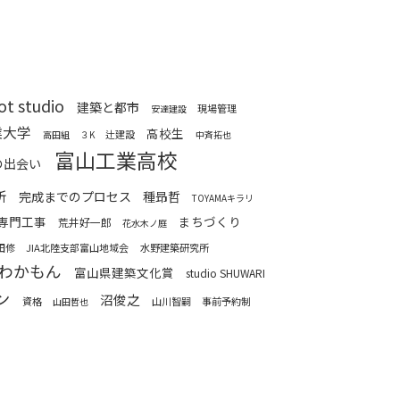
ot studio
建築と都市
現場管理
安達建設
業大学
高校生
辻建設
高田組
３K
中斉拓也
富山工業高校
の出会い
所
完成までのプロセス
種昻哲
TOYAMAキラリ
専門工事
まちづくり
荒井好一郎
花水木ノ庭
田修
JIA北陸支部富山地域会
水野建築研究所
わかもん
富山県建築文化賞
studio SHUWARI
ン
沼俊之
資格
山川智嗣
事前予約制
山田哲也