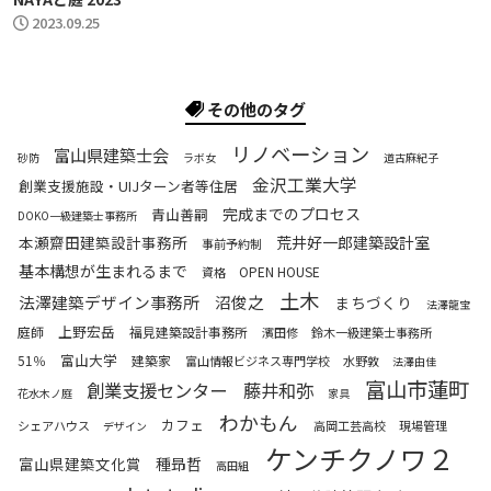
2023.09.25
その他のタグ
リノベーション
富山県建築士会
砂防
ラボ女
道古麻紀子
金沢工業大学
創業支援施設・UIJターン者等住居
完成までのプロセス
青山善嗣
DOKO一級建築士事務所
本瀬齋田建築設計事務所
荒井好一郎建築設計室
事前予約制
基本構想が生まれるまで
OPEN HOUSE
資格
土木
法澤建築デザイン事務所
沼俊之
まちづくり
法澤龍宝
上野宏岳
庭師
福見建築設計事務所
濱田修
鈴木一級建築士事務所
富山大学
51％
建築家
富山情報ビジネス専門学校
水野敦
法澤由佳
富山市蓮町
創業支援センター
藤井和弥
花水木ノ庭
家具
わかもん
カフェ
シェアハウス
高岡工芸高校
現場管理
デザイン
ケンチクノワ２
富山県建築文化賞
種昻哲
高田組