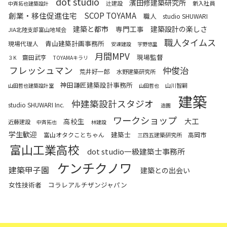
dot studio
濱田修建築研究所
辻建設
新入社員
中斉拓也建築設計
SCOP TOYAMA
創業・移住促進住宅
職人
studio SHUWARI
建築と都市
専門工事
建築設計の楽しさ
JIA北陸支部富山地域会
職人タイムス
青山建築計画事務所
現場代理人
安達建設
宇野悠里
月間MPV
現場監督
齋田武亨
３K
TOYAMAキラリ
フレッシュマン
仲俊治
荒井好一郎
水野建築研究所
神田謙匠建築設計事務所
山川智嗣
山田哲也建築設計室
山田哲也
建築
仲建築設計スタジオ
studio SHUWARI Inc.
造園
ワークショップ
高校生
大工
近藤建設
中斉拓也
林建設
学生歓迎
建築士
富山オタクことちゃん
高岡市
三四五建築研究所
富山工業高校
dot studio一級建築士事務所
ケンチクノワ
建築甲子園
建築との出会い
女性技術者
コラレアルチザンジャパン