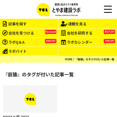
M
EN
記事を探す
連載を見る
U
会社を見つける
会社を研究する
Renewal!
8/07 UP!
ラボQ＆A
ラボカレンダー
6/04 UP!
7/30 UP!
ラボバイト
HOME
『庭猿』のタグが付いた記事一覧
『庭猿』のタグが付いた記事一覧
NAYAと庭 2023