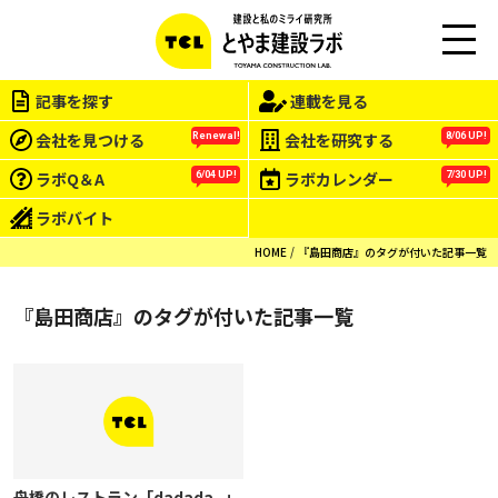
M
EN
記事を探す
連載を見る
U
会社を見つける
会社を研究する
Renewal!
8/06 UP!
ラボQ＆A
ラボカレンダー
6/04 UP!
7/30 UP!
ラボバイト
HOME
『島田商店』のタグが付いた記事一覧
『島田商店』のタグが付いた記事一覧
舟橋のレストラン「dadada_」