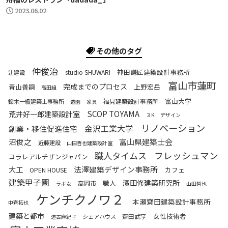
2023.06.02
その他のタグ
仲俊治
神田謙匠建築設計事務所
studio SHUWARI
辻建設
富山市蓮町
完成までのプロセス
青山善嗣
上野宏岳
高田組
富山大学
福見建築設計事務所
鈴木一級建築士事務所
造園
家具
SCOP TOYAMA
荒井好一郎建築設計室
３K
デザイン
リノベーション
金沢工業大学
創業・移住促進住宅
富山県建築士会
沼俊之
近藤建設
山田哲也建築設計室
職人タイムス
フレッシュマン
コラレアルチザンジャパン
法澤建築デザイン事務所
大工
カフェ
OPEN HOUSE
建築甲子園
濱田修建築研究所
職人
高岡市
ラボ女
山田哲也
ケンチクノワ２
本瀬齋田建築設計事務所
中斉拓也
建築と都市
女性技術者
齋田武亨
シェアハウス
道古麻紀子