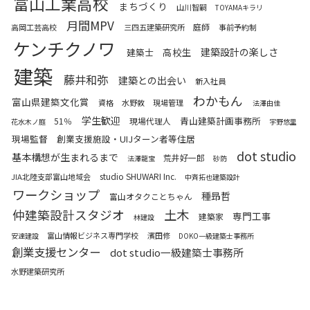
富山工業高校
まちづくり
山川智嗣
TOYAMAキラリ
月間MPV
庭師
高岡工芸高校
三四五建築研究所
事前予約制
ケンチクノワ
高校生
建築設計の楽しさ
建築士
建築
藤井和弥
建築との出会い
新入社員
わかもん
富山県建築文化賞
資格
水野敦
現場管理
法澤由佳
学生歓迎
青山建築計画事務所
51％
現場代理人
花水木ノ庭
宇野悠里
現場監督
創業支援施設・UIJターン者等住居
dot studio
基本構想が生まれるまで
荒井好一郎
法澤龍宝
砂防
studio SHUWARI Inc.
JIA北陸支部富山地域会
中斉拓也建築設計
ワークショップ
種昻哲
富山オタクことちゃん
土木
仲建築設計スタジオ
専門工事
建築家
林建設
富山情報ビジネス専門学校
濱田修
安達建設
DOKO一級建築士事務所
創業支援センター
dot studio一級建築士事務所
水野建築研究所