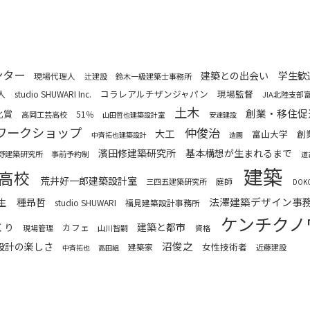
ンター
建築との出会い
学生歓
現場代理人
辻建設
鈴木一級建築士事務所
人
コラレアルチザンジャパン
現場監督
studio SHUWARI Inc.
JIA北陸支部
土木
創業・移住促
化賞
51％
高岡工芸高校
山田哲也建築設計室
安達建設
ワークショップ
仲俊治
大工
富山大学
創
中斉拓也建築設計
造園
濱田修建築研究所
基本構想が生まれるまで
野建築研究所
事前予約制
道
建築
高校
荒井好一郎建築設計室
庭師
三四五建築研究所
DO
法澤建築デザイン事
生
種昻哲
studio SHUWARI
福見建築設計事務所
ケンチクノ
くり
建築と都市
カフェ
現場管理
山川智嗣
資格
沼俊之
設計の楽しさ
女性技術者
建築家
近藤建設
中斉拓也
高田組