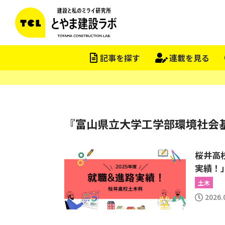
記事を探す
連載を見る
『富山県立大学工学部環境社会
桜井高
実績！
土木
2026.