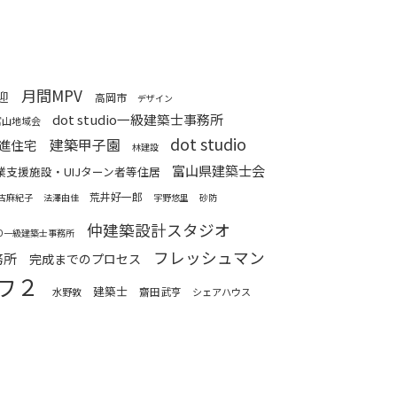
月間MPV
迎
高岡市
デザイン
dot studio一級建築士事務所
富山地域会
dot studio
建築甲子園
進住宅
林建設
富山県建築士会
業支援施設・UIJターン者等住居
荒井好一郎
古麻紀子
法澤由佳
宇野悠里
砂防
仲建築設計スタジオ
KO一級建築士事務所
フレッシュマン
務所
完成までのプロセス
ワ２
建築士
齋田武亨
水野敦
シェアハウス