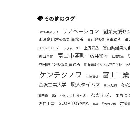
その他のタグ
リノベーション
創業支援セ
TOYAMAキラリ
本瀬齋田建築設計事務所
青山建築計画事務所
職
富山県建築文
上野宏岳
OPEN HOUSE
ラボ女
３K
富山市蓮町
藤井和弥
青山善嗣
法澤龍宝
神田謙匠建築設計事務所
富山情報ビジネス専門学校
水
ケンチクノワ
富山工業
山田哲也
職人タイムス
金沢工業大学
高校
新入社員
わかもん
まちづ
富山オタクことちゃん
濱田修
SCOP TOYAMA
専門工事
建築
家具
花水木ノ庭