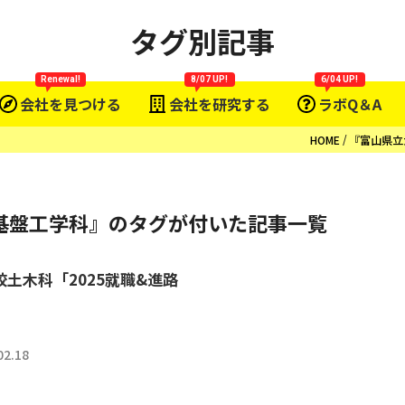
タグ別記事
Renewal!
8/07 UP!
6/04 UP!
会社を見つける
会社を研究する
ラボQ＆A
HOME
『富山県立
基盤工学科』のタグが付いた記事一覧
校土木科「2025就職&進路
」
02.18