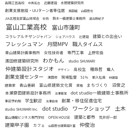
高岡工芸高校
近藤建設
水野建築研究所
中斉拓也
創業支援施設・UIJターン者等住居
高田組
山田哲也
JIA北陸支部富山地域会
鈴木一級建築士事務所
砂防
道古麻紀子
富山工業高校
富山市蓮町
建築との出会い
コラレアルチザンジャパン
シェアハウス
辻建設
フレッシュマン
月間MPV
職人タイムス
専門工事
青山建築計画事務所
女性技術者
上野宏岳
わかもん
濱田修建築研究所
studio SHUWARI
仲建築設計スタジオ
高校生
種昻哲
職人
デザイン
創業支援センター
現場監督
51％
濱田修
新入社員
林建設
沼俊之
富山県建築文化賞
まちづくり
青山善嗣
建築家
資格
dot studio一級建築士事務所
本瀬齋田建築設計事務所
法澤龍宝
創業・移住促進住宅
学生歓迎
事前予約制
法澤由佳
ワークショップ
土木
dot studio
studio SHUWARI Inc.
建築と都市
OPEN HOUSE
荒井好一郎
富山情報ビジネス専門学校
仲俊治
建築甲子園
カフェ
山田哲也建築設計室