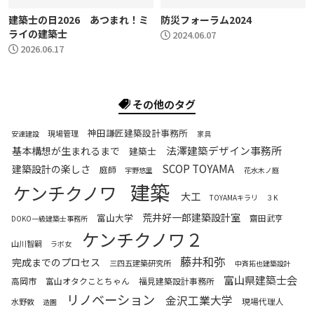
建築士の日2026 あつまれ！ミ
防災フォーラム2024
ライの建築士
2024.06.07
2026.06.17
その他のタグ
神田謙匠建築設計事務所
現場管理
安達建設
家具
法澤建築デザイン事務所
基本構想が生まれるまで
建築士
SCOP TOYAMA
建築設計の楽しさ
庭師
宇野悠里
花水木ノ庭
建築
ケンチクノワ
大工
TOYAMAキラリ
３K
荒井好一郎建築設計室
富山大学
齋田武亨
DOKO一級建築士事務所
ケンチクノワ２
山川智嗣
ラボ女
藤井和弥
完成までのプロセス
三四五建築研究所
中斉拓也建築設計
富山県建築士会
高岡市
富山オタクことちゃん
福見建築設計事務所
リノベーション
金沢工業大学
現場代理人
水野敦
造園