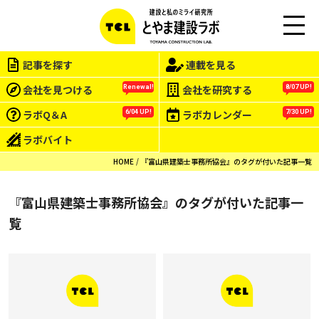
M
EN
記事を探す
連載を見る
U
会社を見つける
会社を研究する
Renewal!
8/07 UP!
ラボQ＆A
ラボカレンダー
6/04 UP!
7/30 UP!
ラボバイト
HOME
『富山県建築士事務所協会』のタグが付いた記事一覧
『富山県建築士事務所協会』のタグが付いた記事一
覧