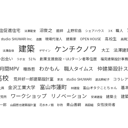
住促進住宅
沼俊之
上野宏岳
職人
庭師
シェアハウス
法澤龍宝
３K
高校生
studio SHUWARI Inc.
現場代理人
建築家
OPEN HOUSE
高岡
造園
建築
ケンチクノワ
法澤建
大工
法澤由佳
デザイン
の出会い
創業支援施設・UIJターン者等住居
51％
福見建築設計事
ラボ女
わかもん
月間MPV
職人タイムス
仲建築設計
種昻哲
高校
荒井好一郎建築設計室
コラレア
studio SHUWARI
家具
道古麻紀子
富山市蓮町
金沢工業大学
基
富山オタクことちゃん
社員
林建設
ワークショップ
リノベーション
建
建築士
研究所
安達建設
青山善嗣
女性技術者
一郎
山田哲也建築設計室
花水木ノ庭
砂防
高田組