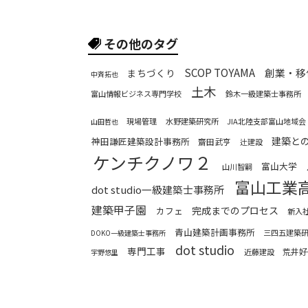
その他のタグ
SCOP TOYAMA
創業・移
まちづくり
中斉拓也
土木
富山情報ビジネス専門学校
鈴木一級建築士事務所
現場管理
水野建築研究所
JIA北陸支部富山地域会
山田哲也
建築と
神田謙匠建築設計事務所
齋田武亨
辻建設
ケンチクノワ２
富山大学
山川智嗣
富山工業
dot studio一級建築士事務所
建築甲子園
完成までのプロセス
カフェ
新入
青山建築計画事務所
三四五建築
DOKO一級建築士事務所
dot studio
専門工事
荒井好
近藤建設
宇野悠里