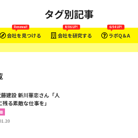
タグ別記事
Renewal!
8/06 UP!
6/04 UP!
会社を見つける
会社を研究する
ラボQ＆A
覧
7 近藤建設 新川華恋さん「人
に残る素敵な仕事を」
築
01.20