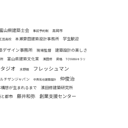
富山県建築士会
高岡市
事前予約制
本瀬齋田建築設計事務所
学生歓迎
工芸高校
築デザイン事務所
建築設計の楽しさ
現場監督
富山県建築文化賞
務所
濱田修
資格
TOYAMAキラリ
スタジオ
フレッシュマン
水野敦
仲俊治
ルチザンジャパン
中斉拓也建築設計
本構想が生まれるまで
濱田修建築研究所
藤井和弥
創業支援センター
築と都市