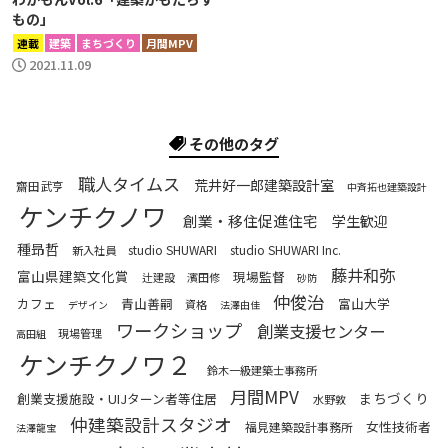
もの」
連載
建築
まちづくり
月間MPV
2021.11.09
その他のタグ
職人タイムス
荒井好一郎建築設計室
齋田武亨
中斉拓也建築設計
ケンチクノワ
創業・移住促進住宅
学生歓迎
種昻哲
studio SHUWARI
studio SHUWARI Inc.
新入社員
藤井和弥
富山県建築文化賞
現場監督
辻建設
濱田修
砂防
仲俊治
カフェ
青山善嗣
富山大学
資格
デザイン
法澤由佳
ワークショップ
創業支援センター
現場管理
高田組
ケンチクノワ２
鈴木一級建築士事務所
月間MPV
まちづくり
創業支援施設・UIJターン者等住居
水野敦
仲建築設計スタジオ
女性技術者
福見建築設計事務所
法澤龍宝