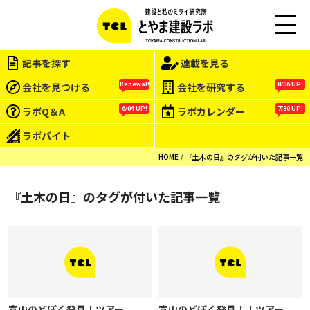
M
EN
記事を探す
連載を見る
U
会社を見つける
会社を研究する
Renewal!
8/06 UP!
ラボQ＆A
ラボカレンダー
6/04 UP!
7/30 UP!
ラボバイト
HOME
『土木の日』のタグが付いた記事一覧
『土木の日』のタグが付いた記事一覧
富山のどぼく発見！ツアー
富山のどぼく発見！！ツアー