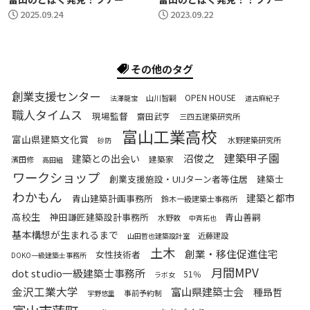
2025.09.24
2023.09.22
その他のタグ
創業支援センター
OPEN HOUSE
山川智嗣
法澤龍宝
道古麻紀子
職人タイムス
現場監督
齋田武亨
三四五建築研究所
富山工業高校
富山県建築文化賞
水野建築研究所
砂防
建築甲子園
沼俊之
建築との出会い
建築家
濱田修
高田組
ワークショップ
創業支援施設・UIJターン者等住居
建築士
わかもん
建築と都市
青山建築計画事務所
鈴木一級建築士事務所
高校生
神田謙匠建築設計事務所
青山善嗣
水野敦
中斉拓也
基本構想が生まれるまで
近藤建設
山田哲也建築設計室
土木
創業・移住促進住宅
女性技術者
DOKO一級建築士事務所
月間MPV
dot studio一級建築士事務所
51％
ラボ女
金沢工業大学
富山県建築士会
種昻哲
事前予約制
宇野悠里