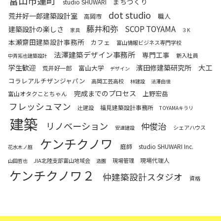
富山市蓮町
まちづくり
studio SHUWARI
dot studio
荒井好一郎建築設計室
職人
高岡市
藤井和弥
SCOP TOYAMA
建築設計の楽しさ
家具
３K
本瀬齋田建築設計事務所
カフェ
富山情報ビジネス専門学校
法澤建築デザイン事務所
専門工事
新入社員
中斉拓也建築設計
学生歓迎
濱田修建築研究所
大工
富山大学
荒井好一郎
デザイン
コラレアルチザンジャパン
高岡工芸高校
林建設
法澤由佳
完成までのプロセス
上野宏岳
富山オタクことちゃん
フレッシュマン
福見建築設計事務所
辻建設
TOYAMAキラリ
建築
リノベーション
仲俊治
シェアハウス
安達建設
ケンチクノワ
庭師
studio SHUWARI Inc.
花水木ノ庭
現場代理人
JIA北陸支部富山地域会
現場管理
山田哲也
造園
ケンチクノワ２
仲建築設計スタジオ
資格