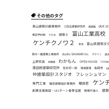
その他のタグ
dot
青山建築計画事務所
三四五建築研究所
高田組
富山工業高校
建築士
事前予約制
ラボ女
ケンチクノワ２
富山県建築文
家具
studio SHUWARI Inc.
鈴木一級建築士事務所
デザイン
道
わかもん
上野宏岳
OPEN HOUSE
林建設
TOYA
濱田修建築研究所
荒井好一郎
高岡市
現場管理
山
仲建築設計スタジオ
フレッシュマン
ケン
専門工事
種昻哲
福見建築設計事務所
建築
創業支援施設・UIJターン者等住居
現場代理人