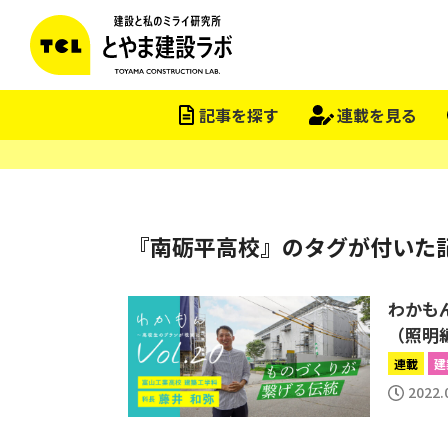
記事を探す
連載を見る
『南砺平高校』のタグが付いた
わかもん
（照明
連載
建
2022.