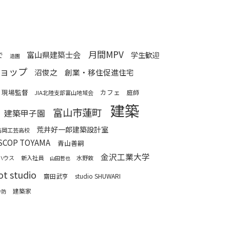
月間MPV
富山県建築士会
で
学生歓迎
造園
ョップ
沼俊之
創業・移住促進住宅
現場監督
カフェ
庭師
JIA北陸支部富山地域会
建築
富山市蓮町
建築甲子園
荒井好一郎建築設計室
高岡工芸高校
SCOP TOYAMA
青山善嗣
金沢工業大学
ハウス
新入社員
水野敦
山田哲也
ot studio
齋田武亨
studio SHUWARI
建築家
砂防