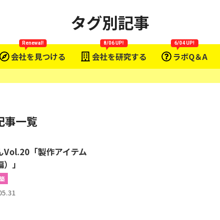
タグ別記事
Renewal!
8/06 UP!
6/04 UP!
会社を見つける
会社を研究する
ラボQ＆A
記事一覧
Vol.20「製作アイテム
編）」
築
05.31