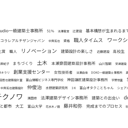
 studio一級建築士事務所
基本構想が生まれるま
51％
辻建設
法澤龍宝
ワークシ
職人タイムス
コラレアルチザンジャパン
資格
中斉拓也
リノベーション
化賞
建築設計の楽しさ
高校生
職人
近藤建設
土木
まちづくり
本瀬齋田建築設計事務所
山川智嗣
古麻紀子
安達建設
創業支援センター
女性技術者
MAキラリ
法澤由佳
DOKO一級建築士事務所
神田謙匠建築設計事務所
富山情報ビジネス専門学校
田哲也建築設計室
宇野悠里
仲俊治
富山オタクことちゃん
水野建築研究所
シェア
中斉拓也建築設計
３K
チクノワ
d
法澤建築デザイン事務所
建築との出会い
濱田修
藤井和弥
と都市
大工
完成までのプロセス
富山大学
花水木ノ庭